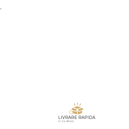
u diamante
n
LIVRARE RAPIDĂ
in 24-48 ore