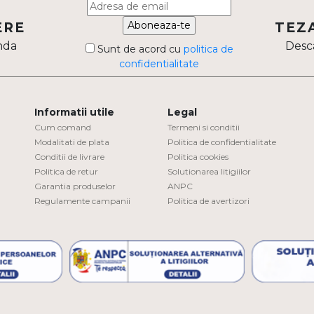
Aboneaza-te
ERE
TEZ
nda
Desca
Sunt de acord cu
politica de
confidentialitate
Informatii utile
Legal
Cum comand
Termeni si conditii
Modalitati de plata
Politica de confidentialitate
Conditii de livrare
Politica cookies
Politica de retur
Solutionarea litigiilor
Garantia produselor
ANPC
Regulamente campanii
Politica de avertizori