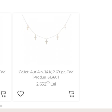
 Cod
Colier, Aur Alb, 14 k, 2.69 gr, Cod
Colier, Aur Galbe
Produs: 613601
Produ
00
2.652
Lei
1.9