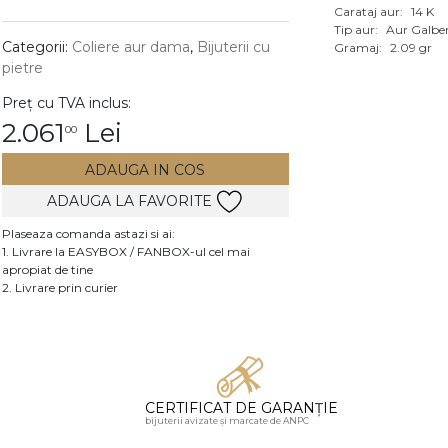
Carataj aur:
14 K
Vezi toate bijuteriile c
Tip aur:
Aur Galbe
RA
Categorii:
Coliere aur dama
,
Bijuterii cu
Gramaj:
2.09 gr
pietre
pietre
Preț cu TVA inclus:
mante
2.061
Lei
00
ADAUGA IN COS
ADAUGA LA FAVORITE
Plaseaza comanda astazi si ai:
1. Livrare la EASYBOX / FANBOX-ul cel mai
apropiat de tine
2. Livrare prin curier
CERTIFICAT DE GARANȚIE
bijuterii avizate și marcate de ANPC