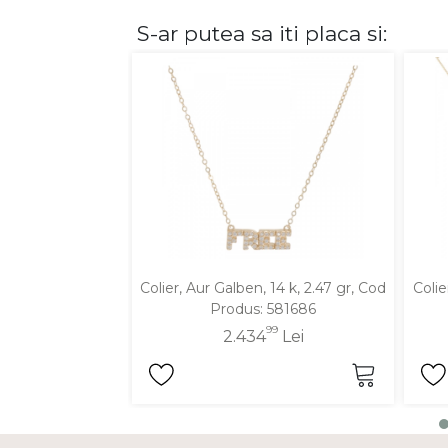
S-ar putea sa iti placa si:
DIAMANTE
Vezi toate
Inele
Cercei
Bratari
Coliere
Lanturi
Pandantive
Accesorii
Colier, Aur Galben, 14 k, 2.47 gr, Cod
Colie
Produs: 581686
TIP METAL
99
2.434
Lei
Aur galben
Aur alb
Aur roz