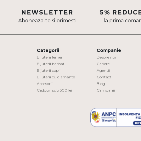
Aur mixt
NEWSLETTER
5% REDUC
Aboneaza-te si primesti
la prima coma
CARATAJ
14K
18K
Categorii
Companie
22K
Bijuterii femei
Despre noi
Bijuterii barbati
Cariere
Bijuterii copii
Agentii
PIATRA
Bijuterii cu diamante
Contact
Accesorii
Blog
Fara pietre
Cadouri sub 500 lei
Campanii
Cu pietre
Diamante