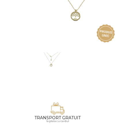
Vezi toate bijuteriile pentru femei
Inele
PIAT
Bratari
Cu 
Coliere
Dia
Lanturi
Pandantive
Accesorii
BIJUTERII COPII
Vezi toate
Inele
Cercei
Bratari
Coliere
TRANSPORT GRATUIT
Lanturi
la plata cu cardul
Pandantive