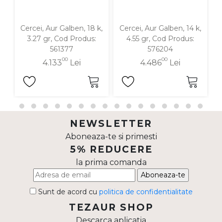
Cercei, Aur Galben, 18 k,
Cercei, Aur Galben, 14 k,
C
3.27 gr, Cod Produs:
4.55 gr, Cod Produs:
561377
576204
00
00
4.133
Lei
4.486
Lei
NEWSLETTER
Aboneaza-te si primesti
5% REDUCERE
la prima comanda
Aboneaza-te
Sunt de acord cu
politica de confidentialitate
TEZAUR SHOP
Descarca aplicatia