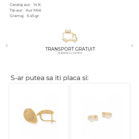
Carataj aur:
14 K
Aur mixt
Tip aur:
Aur Mixt
Gramaj:
5.45 gr
CARATAJ
14K
‹
›
18K
TRANSPORT GRATUIT
la plata cu cardul
22K
PIATRA
S-ar putea sa iti placa si:
Fara pietre
Cu pietre
Diamante