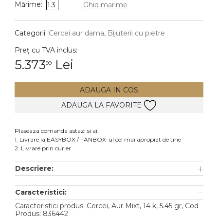
Mărime:
1.3
Ghid marime
DIAMANTE
Vezi toate
Categorii:
Cercei aur dama
,
Bijuterii cu pietre
Inele
Preț cu TVA inclus:
Cercei
5.373
Lei
99
Bratari
ADAUGA IN COS
Coliere
ADAUGA LA FAVORITE
Lanturi
Pandantive
Plaseaza comanda astazi si ai:
Accesorii
1. Livrare la EASYBOX / FANBOX-ul cel mai apropiat de tine
2. Livrare prin curier
TIP METAL
Descriere:
Aur galben
Caracteristici:
Aur alb
Caracteristici produs: Cercei, Aur Mixt, 14 k, 5.45 gr, Cod
Aur roz
Produs: 836442