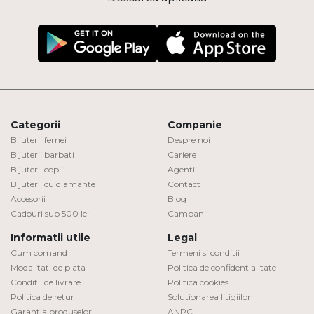
Categorii
Companie
Bijuterii femei
Despre noi
Bijuterii barbati
Cariere
Bijuterii copii
Agentii
Bijuterii cu diamante
Contact
Accesorii
Blog
Cadouri sub 500 lei
Campanii
Informatii utile
Legal
Cum comand
Termeni si conditii
Modalitati de plata
Politica de confidentialitate
Conditii de livrare
Politica cookies
Politica de retur
Solutionarea litigiilor
Garantia produselor
ANPC