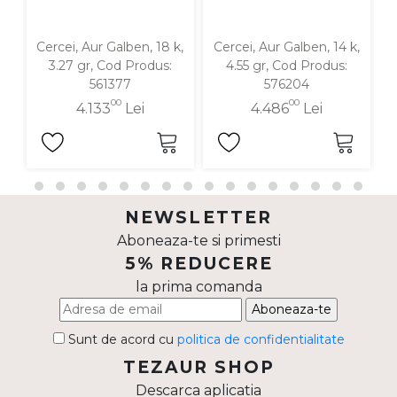
Cercei, Aur Galben, 18 k,
Cercei, Aur Galben, 14 k,
C
3.27 gr, Cod Produs:
4.55 gr, Cod Produs:
561377
576204
00
00
4.133
Lei
4.486
Lei
NEWSLETTER
Aboneaza-te si primesti
5% REDUCERE
la prima comanda
Aboneaza-te
Sunt de acord cu
politica de confidentialitate
TEZAUR SHOP
Descarca aplicatia