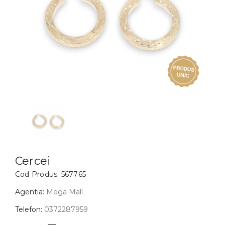
Inele
PIAT
Bratari
Cu 
Coliere
Dia
Lanturi
Pandantive
Accesorii
BIJUTERII COPII
Vezi toate
Inele
Cercei
Cercei
Cod Produs:
567765
Bratari
Coliere
Agentia:
Mega Mall
Lanturi
Telefon:
0372287959
Pandantive