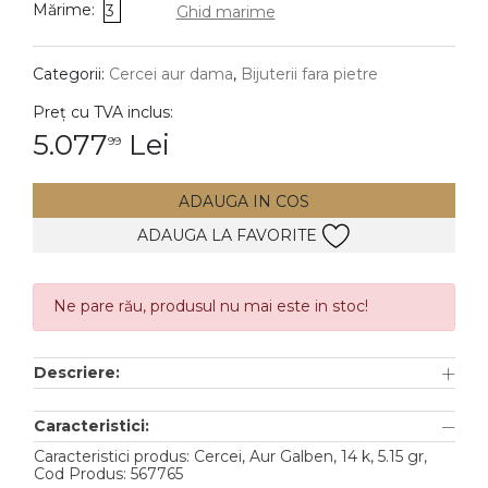
Mărime:
3
Ghid marime
DIAMANTE
Vezi toate
Categorii:
Cercei aur dama
,
Bijuterii fara pietre
Inele
Preț cu TVA inclus:
Cercei
5.077
Lei
99
Bratari
ADAUGA IN COS
Coliere
ADAUGA LA FAVORITE
Lanturi
Pandantive
Accesorii
Ne pare rău, produsul nu mai este in stoc!
TIP METAL
Descriere:
Aur galben
Caracteristici:
Aur alb
Caracteristici produs: Cercei, Aur Galben, 14 k, 5.15 gr,
Cod Produs: 567765
Aur roz