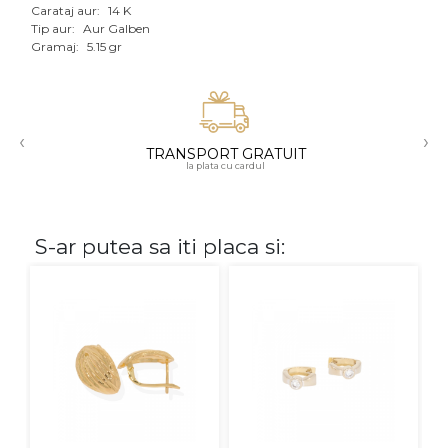
Carataj aur:
14 K
Aur mixt
Tip aur:
Aur Galben
Gramaj:
5.15 gr
CARATAJ
14K
‹
›
18K
TRANSPORT GRATUIT
la plata cu cardul
22K
PIATRA
S-ar putea sa iti placa si:
Fara pietre
Cu pietre
Diamante