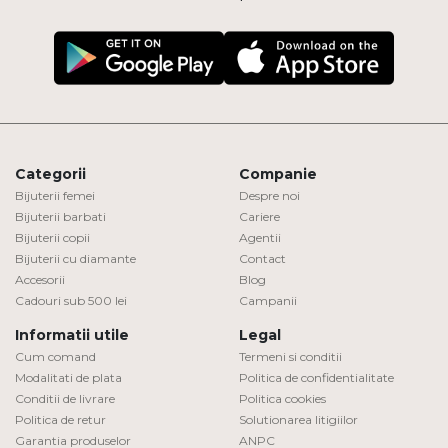
Categorii
Companie
Bijuterii femei
Despre noi
Bijuterii barbati
Cariere
Bijuterii copii
Agentii
Bijuterii cu diamante
Contact
Accesorii
Blog
Cadouri sub 500 lei
Campanii
Informatii utile
Legal
Cum comand
Termeni si conditii
Modalitati de plata
Politica de confidentialitate
Conditii de livrare
Politica cookies
Politica de retur
Solutionarea litigiilor
Garantia produselor
ANPC