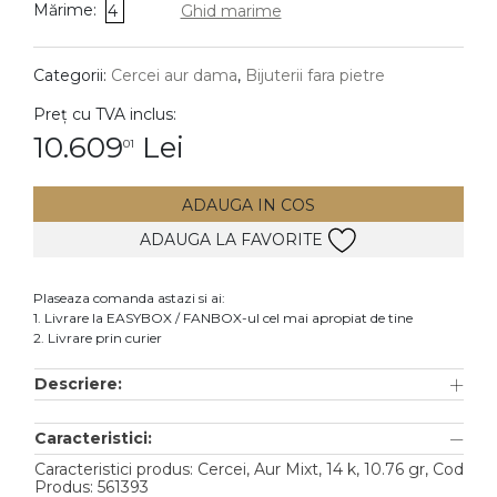
Mărime:
4
Ghid marime
DIAMANTE
Vezi toate
Categorii:
Cercei aur dama
,
Bijuterii fara pietre
Inele
Preț cu TVA inclus:
Cercei
10.609
Lei
01
Bratari
ADAUGA IN COS
Coliere
ADAUGA LA FAVORITE
Lanturi
Pandantive
Plaseaza comanda astazi si ai:
Accesorii
1. Livrare la EASYBOX / FANBOX-ul cel mai apropiat de tine
2. Livrare prin curier
TIP METAL
Descriere:
Aur galben
Caracteristici:
Aur alb
Caracteristici produs: Cercei, Aur Mixt, 14 k, 10.76 gr, Cod
Aur roz
Produs: 561393