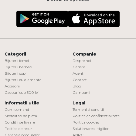
Categorii
Companie
Bijuterii femei
Despre noi
Bijuterii barbati
Cariere
Bijuterii copii
Agentii
Bijuterii cu diamante
Contact
Accesorii
Blog
Cadouri sub 500 lei
Campanii
Informatii utile
Legal
Cum comand
Termeni si conditii
Modalitati de plata
Politica de confidentialitate
Conditii de livrare
Politica cookies
Politica de retur
Solutionarea litigiilor
Garantia produselor
ANPC