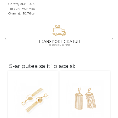
Carataj aur:
14 K
Aur mixt
Tip aur:
Aur Mixt
Gramaj:
10.76 gr
CARATAJ
14K
‹
›
18K
TRANSPORT GRATUIT
la plata cu cardul
22K
PIATRA
S-ar putea sa iti placa si:
Fara pietre
Cu pietre
Diamante