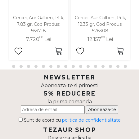
Cercei, Aur Galben, 14 k,
Cercei, Aur Galben, 14 k,
C
7.83 gr, Cod Produs:
12.33 gr, Cod Produs:
564718
576308
00
00
7.720
Lei
12.157
Lei
NEWSLETTER
Aboneaza-te si primesti
5% REDUCERE
la prima comanda
Aboneaza-te
Sunt de acord cu
politica de confidentialitate
TEZAUR SHOP
Descarca aplicatia