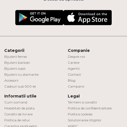
Categorii
Companie
Bijuterii femei
Despre noi
Bijuterii barbati
Cariere
Bijuterii copii
Agentii
Bijuterii cu diamante
Contact
Accesorii
Blog
Cadouri sub 500 lei
Campanii
Informatii utile
Legal
Cum comand
Termeni si conditii
Modalitati de plata
Politica de confidentialitate
Conditii de livrare
Politica cookies
Politica de retur
Solutionarea litigiilor
Garantia produselor
ANPC