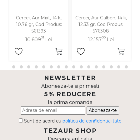
Cercei, Aur Mixt, 14 k,
Cercei, Aur Galben, 14 k,
C
10.76 gr, Cod Produs:
12.33 gr, Cod Produs:
561393
576308
01
00
10.609
Lei
12.157
Lei
NEWSLETTER
Aboneaza-te si primesti
5% REDUCERE
la prima comanda
Aboneaza-te
Sunt de acord cu
politica de confidentialitate
TEZAUR SHOP
Descarca aplicatia