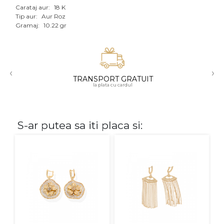
Carataj aur:
18 K
Aur mixt
Tip aur:
Aur Roz
Gramaj:
10.22 gr
CARATAJ
14K
‹
›
18K
TRANSPORT GRATUIT
la plata cu cardul
22K
PIATRA
S-ar putea sa iti placa si:
Fara pietre
Cu pietre
Diamante