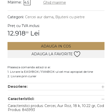
Mărime:
4.5
Ghid marime
DIAMANTE
Vezi toate
Categorii:
Cercei aur dama
,
Bijuterii cu pietre
Inele
Preț cu TVA inclus:
Cercei
12.918
Lei
00
Bratari
ADAUGA IN COS
Coliere
ADAUGA LA FAVORITE
Lanturi
Pandantive
Plaseaza comanda astazi si ai:
Accesorii
1. Livrare la EASYBOX / FANBOX-ul cel mai apropiat de tine
2. Livrare prin curier
TIP METAL
Descriere:
Aur galben
Caracteristici:
Aur alb
Caracteristici produs: Cercei, Aur Roz, 18 k, 10.22 gr, Cod
Aur roz
Produs: 845993