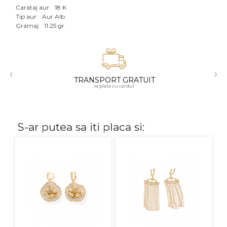
Carataj aur:
18 K
Aur mixt
Tip aur:
Aur Alb
Gramaj:
11.25 gr
CARATAJ
14K
‹
›
18K
TRANSPORT GRATUIT
la plata cu cardul
22K
PIATRA
S-ar putea sa iti placa si:
Fara pietre
Cu pietre
Diamante