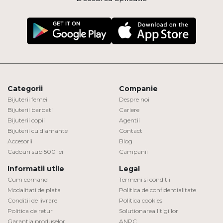
Categorii
Companie
Bijuterii femei
Despre noi
Bijuterii barbati
Cariere
Bijuterii copii
Agentii
Bijuterii cu diamante
Contact
Accesorii
Blog
Cadouri sub 500 lei
Campanii
Informatii utile
Legal
Cum comand
Termeni si conditii
Modalitati de plata
Politica de confidentialitate
Conditii de livrare
Politica cookies
Politica de retur
Solutionarea litigiilor
Garantia produselor
ANPC