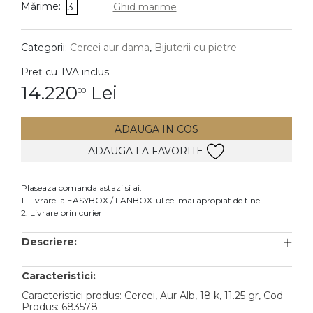
Mărime:
3
Ghid marime
DIAMANTE
Vezi toate
Categorii:
Cercei aur dama
,
Bijuterii cu pietre
Inele
Preț cu TVA inclus:
Cercei
14.220
Lei
00
Bratari
ADAUGA IN COS
Coliere
ADAUGA LA FAVORITE
Lanturi
Pandantive
Plaseaza comanda astazi si ai:
Accesorii
1. Livrare la EASYBOX / FANBOX-ul cel mai apropiat de tine
2. Livrare prin curier
TIP METAL
Descriere:
Aur galben
Caracteristici:
Aur alb
Caracteristici produs: Cercei, Aur Alb, 18 k, 11.25 gr, Cod
Aur roz
Produs: 683578