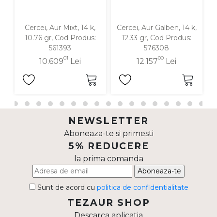
Cercei, Aur Mixt, 14 k,
Cercei, Aur Galben, 14 k,
C
10.76 gr, Cod Produs:
12.33 gr, Cod Produs:
561393
576308
01
00
10.609
Lei
12.157
Lei
NEWSLETTER
Aboneaza-te si primesti
5% REDUCERE
la prima comanda
Aboneaza-te
Sunt de acord cu
politica de confidentialitate
TEZAUR SHOP
Descarca aplicatia