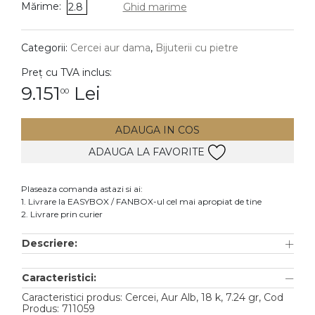
Mărime:
2.8
Ghid marime
DIAMANTE
Vezi toate
Categorii:
Cercei aur dama
,
Bijuterii cu pietre
Inele
Preț cu TVA inclus:
Cercei
9.151
Lei
00
Bratari
ADAUGA IN COS
Coliere
ADAUGA LA FAVORITE
Lanturi
Pandantive
Plaseaza comanda astazi si ai:
Accesorii
1. Livrare la EASYBOX / FANBOX-ul cel mai apropiat de tine
2. Livrare prin curier
TIP METAL
Descriere:
Aur galben
Caracteristici:
Aur alb
Caracteristici produs: Cercei, Aur Alb, 18 k, 7.24 gr, Cod
Aur roz
Produs: 711059