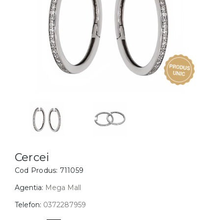
Inele
PIAT
Bratari
Cu 
Coliere
Dia
Lanturi
Pandantive
Accesorii
BIJUTERII COPII
Vezi toate
Inele
Cercei
Cercei
Cod Produs:
711059
Bratari
Coliere
Agentia:
Mega Mall
Lanturi
Telefon:
0372287959
Pandantive