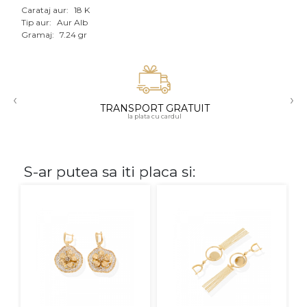
Carataj aur:
18 K
Aur mixt
Tip aur:
Aur Alb
Gramaj:
7.24 gr
CARATAJ
14K
‹
›
18K
TRANSPORT GRATUIT
la plata cu cardul
22K
PIATRA
S-ar putea sa iti placa si:
Fara pietre
Cu pietre
Diamante