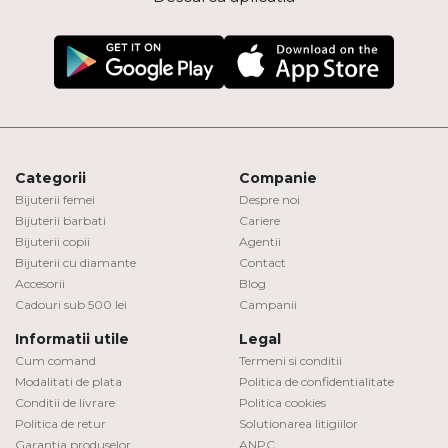
Categorii
Companie
Bijuterii femei
Despre noi
Bijuterii barbati
Cariere
Bijuterii copii
Agentii
Bijuterii cu diamante
Contact
Accesorii
Blog
Cadouri sub 500 lei
Campanii
Informatii utile
Legal
Cum comand
Termeni si conditii
Modalitati de plata
Politica de confidentialitate
Conditii de livrare
Politica cookies
Politica de retur
Solutionarea litigiilor
Garantia produselor
ANPC