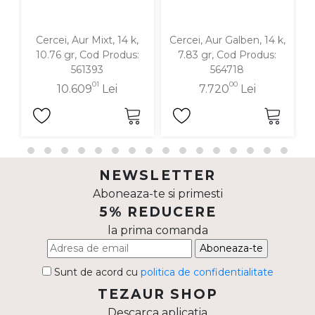
Cercei, Aur Mixt, 14 k,
Cercei, Aur Galben, 14 k,
C
10.76 gr, Cod Produs:
7.83 gr, Cod Produs:
561393
564718
01
00
10.609
Lei
7.720
Lei
NEWSLETTER
Aboneaza-te si primesti
5% REDUCERE
la prima comanda
Aboneaza-te
Sunt de acord cu
politica de confidentialitate
TEZAUR SHOP
Descarca aplicatia