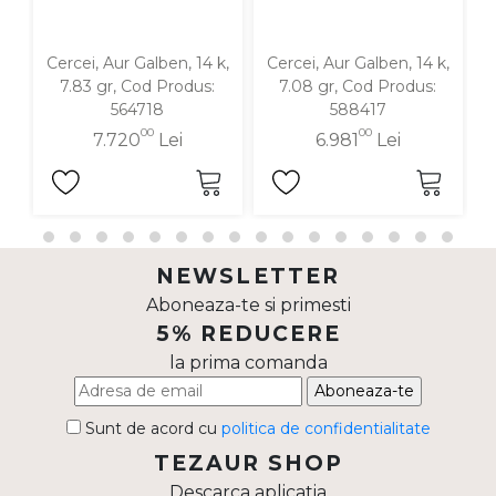
Cercei, Aur Galben, 14 k,
Cercei, Aur Galben, 14 k,
C
7.83 gr, Cod Produs:
7.08 gr, Cod Produs:
564718
588417
00
00
7.720
Lei
6.981
Lei
NEWSLETTER
Aboneaza-te si primesti
5% REDUCERE
la prima comanda
Aboneaza-te
Sunt de acord cu
politica de confidentialitate
TEZAUR SHOP
Descarca aplicatia