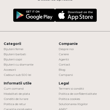
Categorii
Companie
Bijuterii femei
Despre noi
Bijuterii barbati
Cariere
Bijuterii copii
Agentii
Bijuterii cu diamante
Contact
Accesorii
Blog
Cadouri sub 500 lei
Campanii
Informatii utile
Legal
Cum comand
Termeni si conditii
Modalitati de plata
Politica de confidentialitate
Conditii de livrare
Politica cookies
Politica de retur
Solutionarea litigiilor
Garantia produselor
ANPC