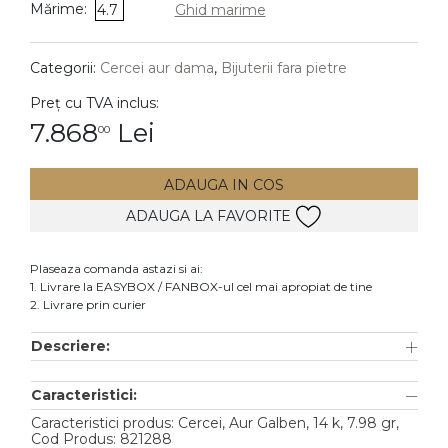
Mărime:
4.7
Ghid marime
DIAMANTE
Vezi toate
Categorii:
Cercei aur dama
,
Bijuterii fara pietre
Inele
Preț cu TVA inclus:
Cercei
7.868
Lei
00
Bratari
ADAUGA IN COS
Coliere
ADAUGA LA FAVORITE
Lanturi
Pandantive
Plaseaza comanda astazi si ai:
Accesorii
1. Livrare la EASYBOX / FANBOX-ul cel mai apropiat de tine
2. Livrare prin curier
TIP METAL
Descriere:
Aur galben
Caracteristici:
Aur alb
Caracteristici produs: Cercei, Aur Galben, 14 k, 7.98 gr,
Aur roz
Cod Produs: 821288