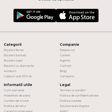
Categorii
Companie
Bijuterii femei
Despre noi
Bijuterii barbati
Cariere
Bijuterii copii
Agentii
Bijuterii cu diamante
Contact
Accesorii
Blog
Cadouri sub 500 lei
Campanii
Informatii utile
Legal
Cum comand
Termeni si conditii
Modalitati de plata
Politica de confidentialitate
Conditii de livrare
Politica cookies
Politica de retur
Solutionarea litigiilor
Garantia produselor
ANPC