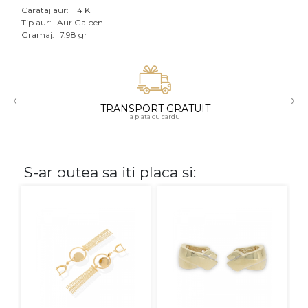
Carataj aur:
14 K
Aur mixt
Tip aur:
Aur Galben
Gramaj:
7.98 gr
CARATAJ
14K
‹
›
18K
TRANSPORT GRATUIT
la plata cu cardul
22K
PIATRA
S-ar putea sa iti placa si:
Fara pietre
Cu pietre
Diamante