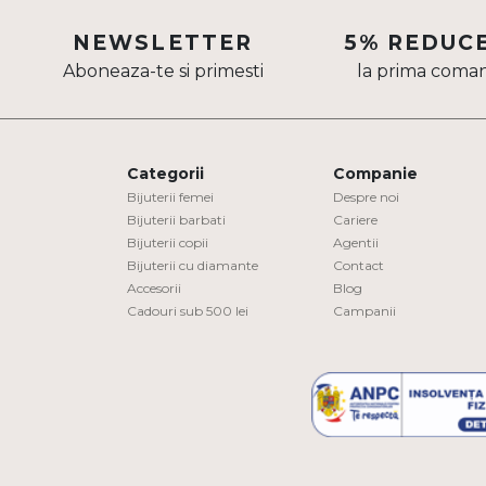
Aur mixt
NEWSLETTER
5% REDUC
Aboneaza-te si primesti
la prima coma
CARATAJ
14K
18K
Categorii
Companie
22K
Bijuterii femei
Despre noi
Bijuterii barbati
Cariere
Bijuterii copii
Agentii
PIATRA
Bijuterii cu diamante
Contact
Accesorii
Blog
Fara pietre
Cadouri sub 500 lei
Campanii
Cu pietre
Diamante