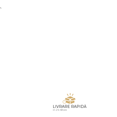
u diamante
n
LIVRARE RAPIDĂ
in 24-48 ore