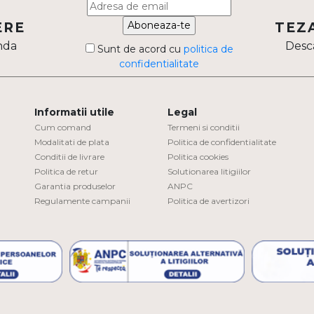
Aboneaza-te
ERE
TEZ
nda
Desca
Sunt de acord cu
politica de
confidentialitate
Informatii utile
Legal
Cum comand
Termeni si conditii
Modalitati de plata
Politica de confidentialitate
Conditii de livrare
Politica cookies
Politica de retur
Solutionarea litigiilor
Garantia produselor
ANPC
Regulamente campanii
Politica de avertizori