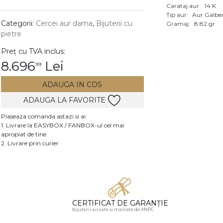
Carataj aur:
14 K
Vezi toate bijuteriile c
Tip aur:
Aur Galbe
RA
Categorii:
Cercei aur dama
,
Bijuterii cu
Gramaj:
8.82 gr
pietre
pietre
Preț cu TVA inclus:
mante
8.696
Lei
99
ADAUGA IN COS
ADAUGA LA FAVORITE
Plaseaza comanda astazi si ai:
1. Livrare la EASYBOX / FANBOX-ul cel mai
apropiat de tine
2. Livrare prin curier
CERTIFICAT DE GARANȚIE
bijuterii avizate și marcate de ANPC