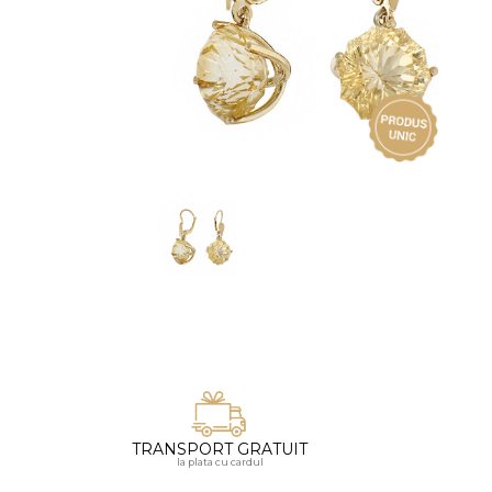
Vezi toate bijuteriile pentru femei
Inele
PIAT
Bratari
Cu 
Coliere
Dia
Lanturi
Pandantive
Accesorii
BIJUTERII COPII
Vezi toate
Inele
Cercei
Bratari
Coliere
TRANSPORT GRATUIT
Lanturi
la plata cu cardul
Pandantive