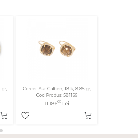
 gr,
Cercei, Aur Galben, 18 k, 8.85 gr,
Cercei, Aur Mixt
Cod Produs: 581169
Produ
00
11.186
Lei
8.6