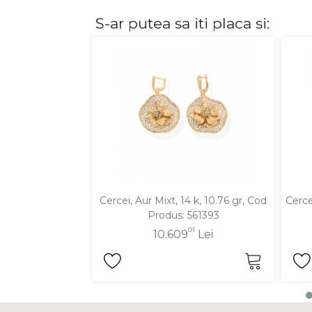
S-ar putea sa iti placa si:
DIAMANTE
Vezi toate
Inele
Cercei
Bratari
Coliere
Lanturi
Pandantive
Accesorii
Cercei, Aur Mixt, 14 k, 10.76 gr, Cod
Cerce
Produs: 561393
TIP METAL
01
10.609
Lei
Aur galben
Aur alb
Aur roz