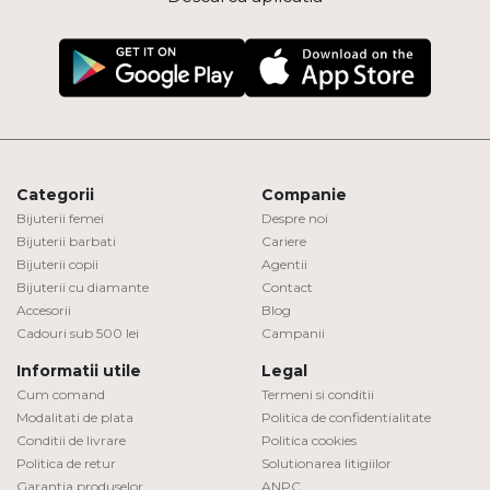
Categorii
Companie
Bijuterii femei
Despre noi
Bijuterii barbati
Cariere
Bijuterii copii
Agentii
Bijuterii cu diamante
Contact
Accesorii
Blog
Cadouri sub 500 lei
Campanii
Informatii utile
Legal
Cum comand
Termeni si conditii
Modalitati de plata
Politica de confidentialitate
Conditii de livrare
Politica cookies
Politica de retur
Solutionarea litigiilor
Garantia produselor
ANPC