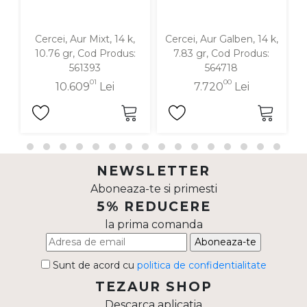
Cercei, Aur Mixt, 14 k,
Cercei, Aur Galben, 14 k,
C
10.76 gr, Cod Produs:
7.83 gr, Cod Produs:
561393
564718
01
00
10.609
Lei
7.720
Lei
NEWSLETTER
Aboneaza-te si primesti
5% REDUCERE
la prima comanda
Aboneaza-te
Sunt de acord cu
politica de confidentialitate
TEZAUR SHOP
Descarca aplicatia