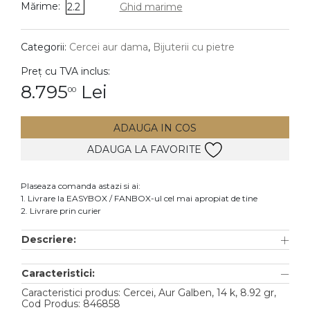
Mărime:
2.2
Ghid marime
DIAMANTE
Vezi toate
Categorii:
Cercei aur dama
,
Bijuterii cu pietre
Inele
Preț cu TVA inclus:
Cercei
8.795
Lei
00
Bratari
ADAUGA IN COS
Coliere
ADAUGA LA FAVORITE
Lanturi
Pandantive
Plaseaza comanda astazi si ai:
Accesorii
1. Livrare la EASYBOX / FANBOX-ul cel mai apropiat de tine
2. Livrare prin curier
TIP METAL
Descriere:
Aur galben
Caracteristici:
Aur alb
Caracteristici produs: Cercei, Aur Galben, 14 k, 8.92 gr,
Aur roz
Cod Produs: 846858