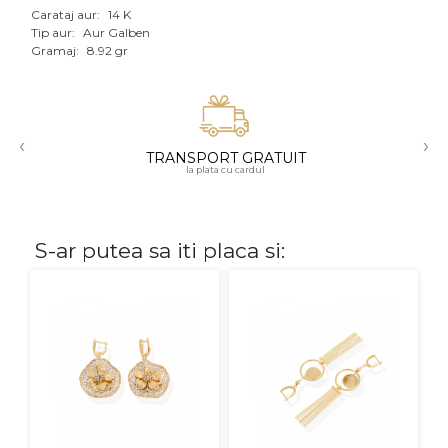
Carataj aur:
14 K
Aur mixt
Tip aur:
Aur Galben
Gramaj:
8.92 gr
CARATAJ
14K
‹
›
18K
TRANSPORT GRATUIT
la plata cu cardul
22K
PIATRA
S-ar putea sa iti placa si:
Fara pietre
Cu pietre
Diamante