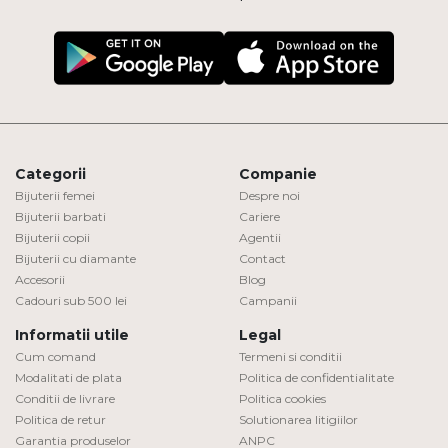
Categorii
Companie
Bijuterii femei
Despre noi
Bijuterii barbati
Cariere
Bijuterii copii
Agentii
Bijuterii cu diamante
Contact
Accesorii
Blog
Cadouri sub 500 lei
Campanii
Informatii utile
Legal
Cum comand
Termeni si conditii
Modalitati de plata
Politica de confidentialitate
Conditii de livrare
Politica cookies
Politica de retur
Solutionarea litigiilor
Garantia produselor
ANPC