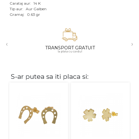
Carataj aur:
14 K
Aur mixt
Tip aur:
Aur Galben
Gramaj:
0.63 gr
CARATAJ
14K
‹
›
18K
TRANSPORT GRATUIT
la plata cu cardul
22K
PIATRA
S-ar putea sa iti placa si:
Fara pietre
Cu pietre
Diamante