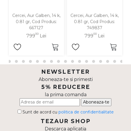
Cercei, Aur Galben, 14 k,
Cercei, Aur Galben, 14 k,
C
0.81 gr, Cod Produs:
0.81 gr, Cod Produs:
667127
749837
00
00
799
Lei
799
Lei
NEWSLETTER
Aboneaza-te si primesti
5% REDUCERE
la prima comanda
Aboneaza-te
Sunt de acord cu
politica de confidentialitate
TEZAUR SHOP
Descarca aplicatia