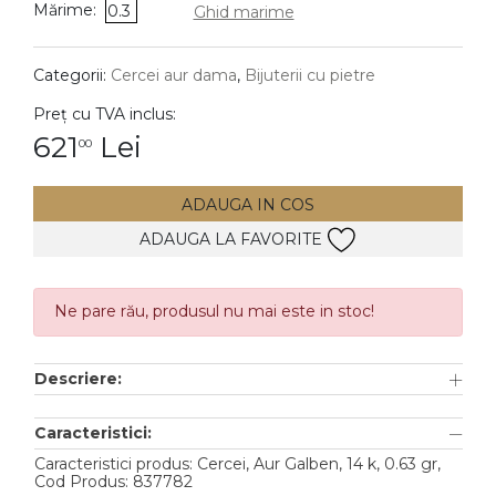
Mărime:
0.3
Ghid marime
DIAMANTE
Vezi toate
Categorii:
Cercei aur dama
,
Bijuterii cu pietre
Inele
Preț cu TVA inclus:
Cercei
621
Lei
00
Bratari
ADAUGA IN COS
Coliere
ADAUGA LA FAVORITE
Lanturi
Pandantive
Accesorii
Ne pare rău, produsul nu mai este in stoc!
TIP METAL
Descriere:
Aur galben
Caracteristici:
Aur alb
Caracteristici produs: Cercei, Aur Galben, 14 k, 0.63 gr,
Cod Produs: 837782
Aur roz