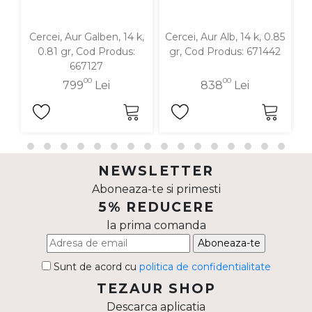
Cercei, Aur Galben, 14 k,
Cercei, Aur Alb, 14 k, 0.85
C
0.81 gr, Cod Produs:
gr, Cod Produs: 671442
667127
00
00
799
Lei
838
Lei
NEWSLETTER
Aboneaza-te si primesti
5% REDUCERE
la prima comanda
Aboneaza-te
Sunt de acord cu
politica de confidentialitate
TEZAUR SHOP
Descarca aplicatia