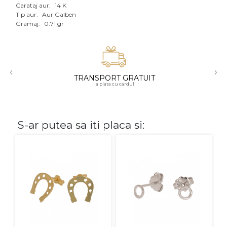
Carataj aur:
14 K
Aur mixt
Tip aur:
Aur Galben
Gramaj:
0.71 gr
CARATAJ
14K
‹
›
18K
TRANSPORT GRATUIT
la plata cu cardul
22K
PIATRA
S-ar putea sa iti placa si:
Fara pietre
Cu pietre
Diamante