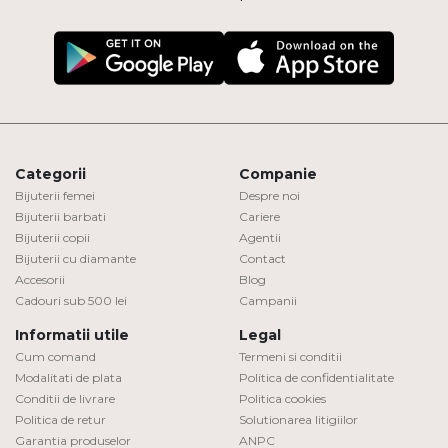
Categorii
Companie
Bijuterii femei
Despre noi
Bijuterii barbati
Cariere
Bijuterii copii
Agentii
Bijuterii cu diamante
Contact
Accesorii
Blog
Cadouri sub 500 lei
Campanii
Informatii utile
Legal
Cum comand
Termeni si conditii
Modalitati de plata
Politica de confidentialitate
Conditii de livrare
Politica cookies
Politica de retur
Solutionarea litigiilor
Garantia produselor
ANPC