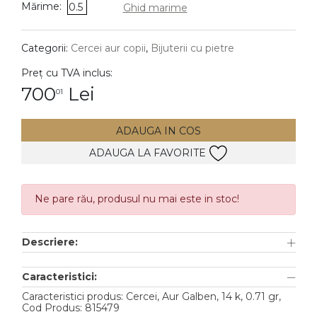
Mărime:
0.5
Ghid marime
DIAMANTE
Vezi toate
Categorii:
Cercei aur copii
,
Bijuterii cu pietre
Inele
Preț cu TVA inclus:
Cercei
700
Lei
01
Bratari
ADAUGA IN COS
Coliere
ADAUGA LA FAVORITE
Lanturi
Pandantive
Accesorii
Ne pare rău, produsul nu mai este in stoc!
TIP METAL
Descriere:
Aur galben
Caracteristici:
Aur alb
Caracteristici produs: Cercei, Aur Galben, 14 k, 0.71 gr,
Cod Produs: 815479
Aur roz