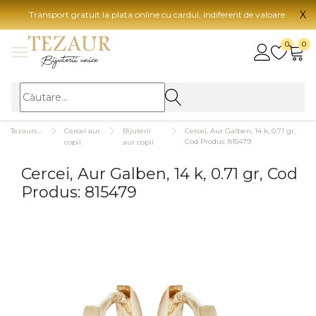
X
Transport gratuit la plata online cu cardul, indiferent de valoare.
BIJUTERII
0
0
Vezi toate bijuteriile
Vezi 
BIJUTERII FEMEI
Vezi toate
TIP 
Tezaurshop.ro
Cercei aur
Bijuterii
Cercei, Aur Galben, 14 k, 0.71 gr,
Inele
Aur
Cod Produs: 815479
copii
aur copii
Cercei
Aur
Cercei, Aur Galben, 14 k, 0.71 gr, Cod
Bratari
Aur
Produs: 815479
Coliere
Aur
Lanturi
CAR
Pandantive
14K
Accesorii
18K
BIJUTERII BARBATI
Vezi toate
22K