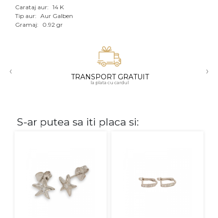
Carataj aur:
14 K
Aur mixt
Tip aur:
Aur Galben
Gramaj:
0.92 gr
CARATAJ
14K
‹
›
18K
TRANSPORT GRATUIT
la plata cu cardul
22K
PIATRA
S-ar putea sa iti placa si:
Fara pietre
Cu pietre
Diamante