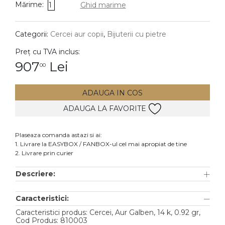
Mărime:
1
Ghid marime
DIAMANTE
Vezi toate
Categorii:
Cercei aur copii
,
Bijuterii cu pietre
Inele
Preț cu TVA inclus:
Cercei
907
Lei
00
Bratari
ADAUGA IN COS
Coliere
ADAUGA LA FAVORITE
Lanturi
Pandantive
Plaseaza comanda astazi si ai:
Accesorii
1. Livrare la EASYBOX / FANBOX-ul cel mai apropiat de tine
2. Livrare prin curier
TIP METAL
Descriere:
Aur galben
Caracteristici:
Aur alb
Caracteristici produs: Cercei, Aur Galben, 14 k, 0.92 gr,
Aur roz
Cod Produs: 810003