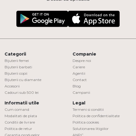
Categorii
Companie
Bijuterii femei
Despre noi
Bijuterii barbati
Cariere
Bijuterii copii
Agentii
Bijuterii cu diamante
Contact
Accesorii
Blog
Cadouri sub 500 lei
Campanii
Informatii utile
Legal
Cum comand
Termeni si conditii
Modalitati de plata
Politica de confidentialitate
Conditii de livrare
Politica cookies
Politica de retur
Solutionarea litigiilor
Garantia produselor
ANPC