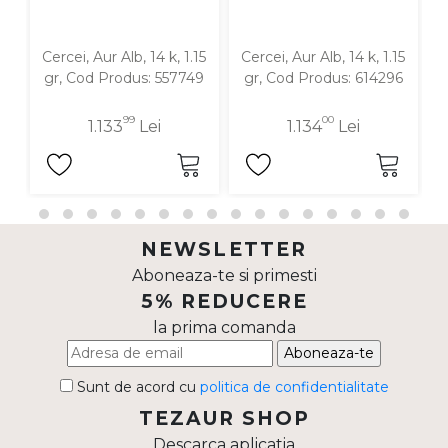
Cercei, Aur Alb, 14 k, 1.15
Cercei, Aur Alb, 14 k, 1.15
C
gr, Cod Produs: 557749
gr, Cod Produs: 614296
99
00
1.133
Lei
1.134
Lei
NEWSLETTER
Aboneaza-te si primesti
5% REDUCERE
la prima comanda
Aboneaza-te
Sunt de acord cu
politica de confidentialitate
TEZAUR SHOP
Descarca aplicatia