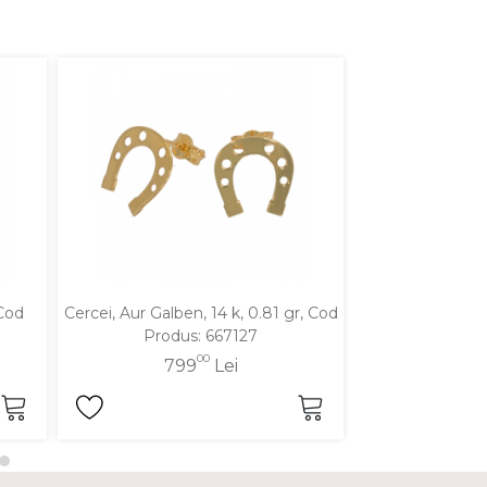
 Cod
Cercei, Aur Galben, 14 k, 0.81 gr, Cod
Cercei, Aur Alb,
Produs: 667127
Produ
00
799
Lei
83