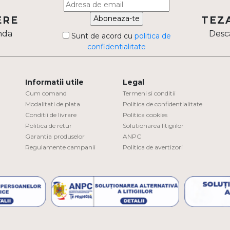
Aboneaza-te
ERE
TEZ
nda
Desca
Sunt de acord cu
politica de
confidentialitate
Informatii utile
Legal
Cum comand
Termeni si conditii
Modalitati de plata
Politica de confidentialitate
Conditii de livrare
Politica cookies
Politica de retur
Solutionarea litigiilor
Garantia produselor
ANPC
Regulamente campanii
Politica de avertizori