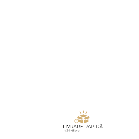
u diamante
n
LIVRARE RAPIDĂ
in 24-48 ore