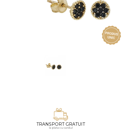
Vezi toate bijuteriile pentru femei
Inele
PIAT
Bratari
Cu 
Coliere
Dia
Lanturi
Pandantive
Accesorii
BIJUTERII COPII
Vezi toate
Inele
Cercei
Bratari
Coliere
TRANSPORT GRATUIT
Lanturi
la plata cu cardul
Pandantive