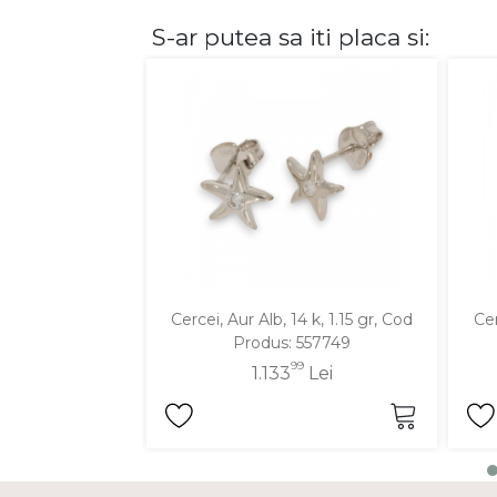
S-ar putea sa iti placa si:
DIAMANTE
Vezi toate
Inele
Cercei
Bratari
Coliere
Lanturi
Pandantive
Accesorii
Cercei, Aur Alb, 14 k, 1.15 gr, Cod
Cer
Produs: 557749
TIP METAL
99
1.133
Lei
Aur galben
Aur alb
Aur roz