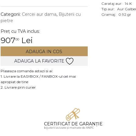
Carataj aur:
14 K
Vezi toate bijuteriile c
Tip aur:
Aur Galbe
RA
Categorii:
Cercei aur dama
,
Bijuterii cu
Gramaj:
0.92 gr
pietre
pietre
Preț cu TVA inclus:
mante
907
Lei
00
ADAUGA IN COS
ADAUGA LA FAVORITE
Plaseaza comanda astazi si ai:
1. Livrare la EASYBOX / FANBOX-ul cel mai
apropiat de tine
2. Livrare prin curier
CERTIFICAT DE GARANȚIE
bijuterii avizate și marcate de ANPC