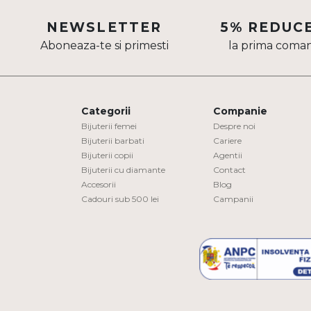
Aur mixt
NEWSLETTER
5% REDUC
Aboneaza-te si primesti
la prima coma
CARATAJ
14K
18K
Categorii
Companie
22K
Bijuterii femei
Despre noi
Bijuterii barbati
Cariere
Bijuterii copii
Agentii
PIATRA
Bijuterii cu diamante
Contact
Accesorii
Blog
Fara pietre
Cadouri sub 500 lei
Campanii
Cu pietre
Diamante