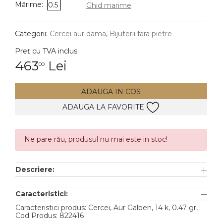
Mărime:
0.5
Ghid marime
DIAMANTE
Vezi toate
Categorii:
Cercei aur dama
,
Bijuterii fara pietre
Inele
Preț cu TVA inclus:
Cercei
463
Lei
00
Bratari
ADAUGA IN COS
Coliere
ADAUGA LA FAVORITE
Lanturi
Pandantive
Accesorii
Ne pare rău, produsul nu mai este in stoc!
TIP METAL
Descriere:
Aur galben
Caracteristici:
Aur alb
Caracteristici produs: Cercei, Aur Galben, 14 k, 0.47 gr,
Cod Produs: 822416
Aur roz