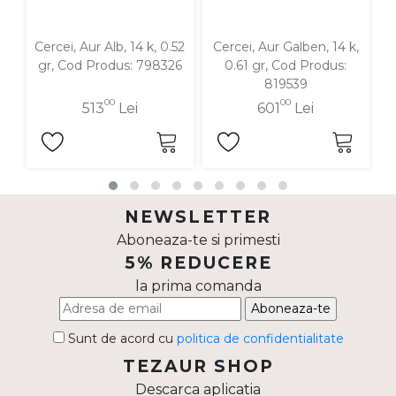
Cercei, Aur Alb, 14 k, 0.52
Cercei, Aur Galben, 14 k,
C
gr, Cod Produs: 798326
0.61 gr, Cod Produs:
819539
00
00
513
Lei
601
Lei
NEWSLETTER
Aboneaza-te si primesti
5% REDUCERE
la prima comanda
Aboneaza-te
Sunt de acord cu
politica de confidentialitate
TEZAUR SHOP
Descarca aplicatia