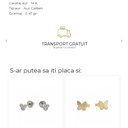
Carataj aur:
14 K
Aur mixt
Tip aur:
Aur Galben
Gramaj:
0.47 gr
CARATAJ
14K
‹
›
18K
TRANSPORT GRATUIT
la plata cu cardul
22K
PIATRA
S-ar putea sa iti placa si:
Fara pietre
Cu pietre
Diamante