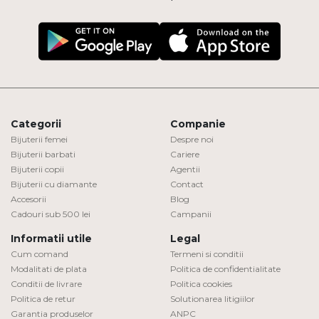
Categorii
Companie
Bijuterii femei
Despre noi
Bijuterii barbati
Cariere
Bijuterii copii
Agentii
Bijuterii cu diamante
Contact
Accesorii
Blog
Cadouri sub 500 lei
Campanii
Informatii utile
Legal
Cum comand
Termeni si conditii
Modalitati de plata
Politica de confidentialitate
Conditii de livrare
Politica cookies
Politica de retur
Solutionarea litigiilor
Garantia produselor
ANPC