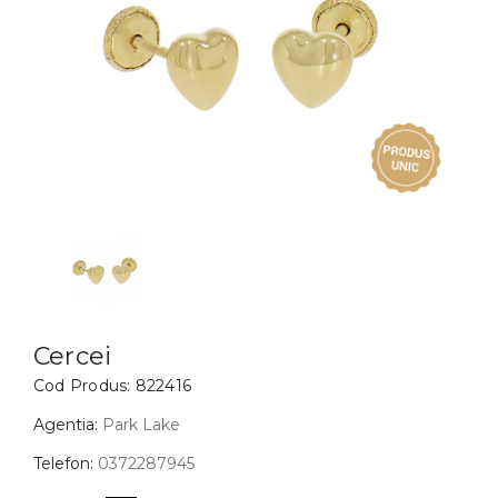
Inele
PIAT
Bratari
Cu 
Coliere
Dia
Lanturi
Pandantive
Accesorii
BIJUTERII COPII
Vezi toate
Inele
Cercei
Cercei
Cod Produs:
822416
Bratari
Coliere
Agentia:
Park Lake
Lanturi
Telefon:
0372287945
Pandantive