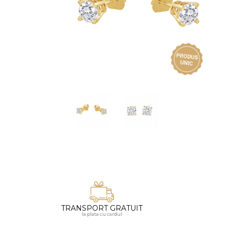
Vezi toate bijuteriile pentru femei
Inele
PIAT
Bratari
Cu 
Coliere
Dia
Lanturi
Pandantive
Accesorii
BIJUTERII COPII
Vezi toate
Inele
Cercei
Bratari
Coliere
TRANSPORT GRATUIT
Lanturi
la plata cu cardul
Pandantive