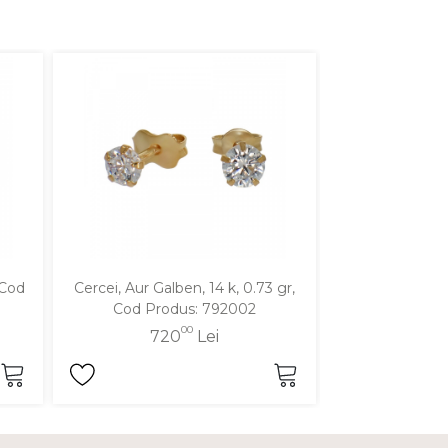
 Cod
Cercei, Aur Galben, 14 k, 0.73 gr,
Cercei, Aur Gal
Cod Produs: 792002
Cod Pro
00
720
Lei
63