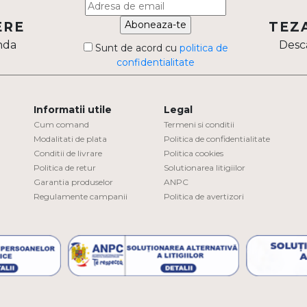
Aboneaza-te
ERE
TEZ
nda
Desca
Sunt de acord cu
politica de
confidentialitate
Informatii utile
Legal
Cum comand
Termeni si conditii
Modalitati de plata
Politica de confidentialitate
Conditii de livrare
Politica cookies
Politica de retur
Solutionarea litigiilor
Garantia produselor
ANPC
Regulamente campanii
Politica de avertizori