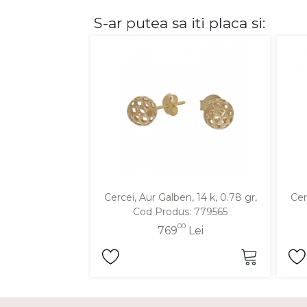
S-ar putea sa iti placa si:
DIAMANTE
Vezi toate
Inele
Cercei
Bratari
Coliere
Lanturi
Pandantive
Accesorii
Cercei, Aur Galben, 14 k, 0.78 gr,
Cer
Cod Produs: 779565
TIP METAL
00
769
Lei
Aur galben
Aur alb
Aur roz