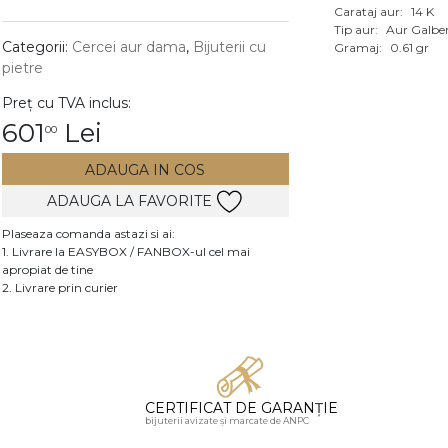
Carataj aur:
14 K
Vezi toate bijuteriile c
Tip aur:
Aur Galbe
RA
Categorii:
Cercei aur dama
,
Bijuterii cu
Gramaj:
0.61 gr
pietre
pietre
Preț cu TVA inclus:
mante
601
Lei
00
ADAUGA IN COS
ADAUGA LA FAVORITE
Plaseaza comanda astazi si ai:
1. Livrare la EASYBOX / FANBOX-ul cel mai
apropiat de tine
2. Livrare prin curier
CERTIFICAT DE GARANȚIE
bijuterii avizate și marcate de ANPC