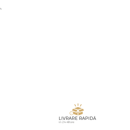
u diamante
n
LIVRARE RAPIDĂ
in 24-48 ore