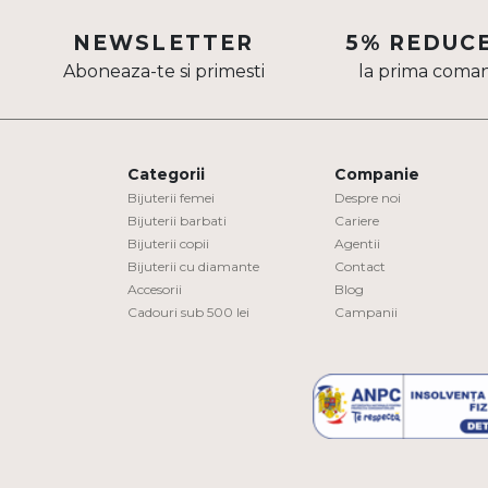
Aur mixt
NEWSLETTER
5% REDUC
Aboneaza-te si primesti
la prima coma
CARATAJ
14K
18K
Categorii
Companie
22K
Bijuterii femei
Despre noi
Bijuterii barbati
Cariere
Bijuterii copii
Agentii
PIATRA
Bijuterii cu diamante
Contact
Accesorii
Blog
Fara pietre
Cadouri sub 500 lei
Campanii
Cu pietre
Diamante