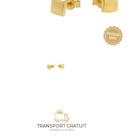
Vezi toate bijuteriile pentru femei
Inele
PIAT
Bratari
Cu 
Coliere
Dia
Lanturi
Pandantive
Accesorii
BIJUTERII COPII
Vezi toate
Inele
Cercei
Bratari
Coliere
TRANSPORT GRATUIT
Lanturi
la plata cu cardul
Pandantive