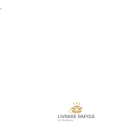
u diamante
n
LIVRARE RAPIDĂ
in 24-48 ore