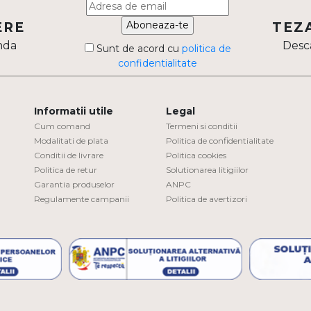
Aboneaza-te
ERE
TEZ
nda
Desca
Sunt de acord cu
politica de
confidentialitate
Informatii utile
Legal
Cum comand
Termeni si conditii
Modalitati de plata
Politica de confidentialitate
Conditii de livrare
Politica cookies
Politica de retur
Solutionarea litigiilor
Garantia produselor
ANPC
Regulamente campanii
Politica de avertizori