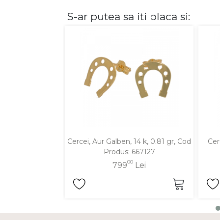
S-ar putea sa iti placa si:
DIAMANTE
Vezi toate
Inele
Cercei
Bratari
Coliere
Lanturi
Pandantive
Accesorii
Cercei, Aur Galben, 14 k, 0.81 gr, Cod
Cer
Produs: 667127
TIP METAL
00
799
Lei
Aur galben
Aur alb
Aur roz