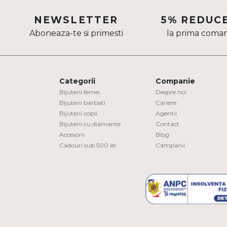
Aur mixt
NEWSLETTER
5% REDUC
Aboneaza-te si primesti
la prima coma
CARATAJ
14K
18K
Categorii
Companie
22K
Bijuterii femei
Despre noi
Bijuterii barbati
Cariere
Bijuterii copii
Agentii
PIATRA
Bijuterii cu diamante
Contact
Accesorii
Blog
Fara pietre
Cadouri sub 500 lei
Campanii
Cu pietre
Diamante