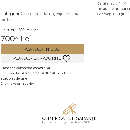
Carataj aur:
14 K
Vezi toate bijuteriile c
Tip aur:
Aur Galbe
RA
Categorii:
Cercei aur dama
,
Bijuterii fara
Gramaj:
0.71 gr
pietre
pietre
Preț cu TVA inclus:
mante
700
Lei
00
ADAUGA IN COS
ADAUGA LA FAVORITE
Plaseaza comanda astazi si ai:
1. Livrare la EASYBOX / FANBOX-ul cel mai
apropiat de tine
2. Livrare prin curier
CERTIFICAT DE GARANȚIE
bijuterii avizate și marcate de ANPC