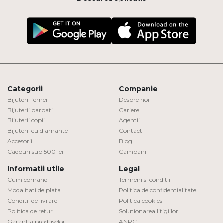
Categorii
Companie
Bijuterii femei
Despre noi
Bijuterii barbati
Cariere
Bijuterii copii
Agentii
Bijuterii cu diamante
Contact
Accesorii
Blog
Cadouri sub 500 lei
Campanii
Informatii utile
Legal
Cum comand
Termeni si conditii
Modalitati de plata
Politica de confidentialitate
Conditii de livrare
Politica cookies
Politica de retur
Solutionarea litigiilor
Garantia produselor
ANPC