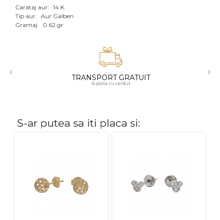
Carataj aur:
14 K
Aur mixt
Tip aur:
Aur Galben
Gramaj:
0.62 gr
CARATAJ
14K
‹
›
18K
TRANSPORT GRATUIT
la plata cu cardul
22K
PIATRA
S-ar putea sa iti placa si:
Fara pietre
Cu pietre
Diamante