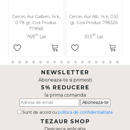
Cercei, Aur Galben, 14 k,
Cercei, Aur Alb, 14 k, 0.52
C
0.78 gr, Cod Produs:
gr, Cod Produs: 798326
779565
00
00
769
Lei
513
Lei
NEWSLETTER
Aboneaza-te si primesti
5% REDUCERE
la prima comanda
Aboneaza-te
Sunt de acord cu
politica de confidentialitate
TEZAUR SHOP
Descarca aplicatia