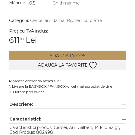
Mărime:
0.5
Ghid marime
DIAMANTE
Vezi toate
Categorii:
Cercei aur dama
,
Bijuterii cu pietre
Inele
Preț cu TVA inclus:
Cercei
611
Lei
00
Bratari
ADAUGA IN COS
Coliere
ADAUGA LA FAVORITE
Lanturi
Pandantive
Plaseaza comanda astazi si ai:
Accesorii
1. Livrare la EASYBOX / FANBOX-ul cel mai apropiat de tine
2. Livrare prin curier
TIP METAL
Descriere:
Aur galben
Caracteristici:
Aur alb
Caracteristici produs: Cercei, Aur Galben, 14 k, 0.62 gr,
Aur roz
Cod Produs: 802498