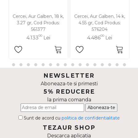
Cercei, Aur Galben, 18 k,
Cercei, Aur Galben, 14 k,
C
3.27 gr, Cod Produs:
4.55 gr, Cod Produs:
561377
576204
00
00
4.133
Lei
4.486
Lei
NEWSLETTER
Aboneaza-te si primesti
5% REDUCERE
la prima comanda
Aboneaza-te
Sunt de acord cu
politica de confidentialitate
TEZAUR SHOP
Descarca aplicatia