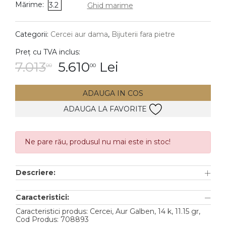
Mărime:
3.2
Ghid marime
DIAMANTE
Vezi toate
Categorii:
Cercei aur dama
,
Bijuterii fara pietre
Inele
Preț cu TVA inclus:
Cercei
7.013
5.610
Lei
00
00
Bratari
ADAUGA IN COS
Coliere
ADAUGA LA FAVORITE
Lanturi
Pandantive
Accesorii
Ne pare rău, produsul nu mai este in stoc!
TIP METAL
Descriere:
Aur galben
Caracteristici:
Aur alb
Caracteristici produs: Cercei, Aur Galben, 14 k, 11.15 gr,
Cod Produs: 708893
Aur roz