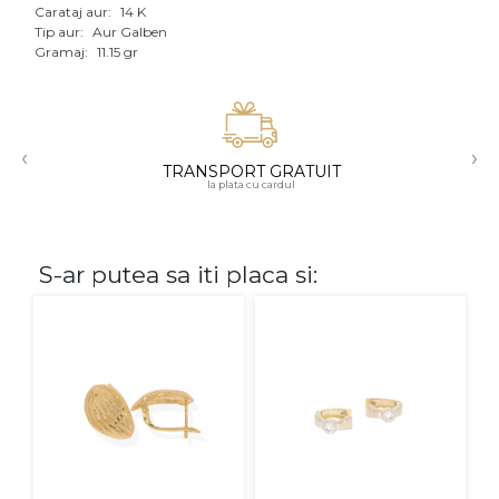
Carataj aur:
14 K
Aur mixt
Tip aur:
Aur Galben
Gramaj:
11.15 gr
CARATAJ
14K
‹
›
18K
TRANSPORT GRATUIT
la plata cu cardul
22K
PIATRA
S-ar putea sa iti placa si:
Fara pietre
Cu pietre
Diamante