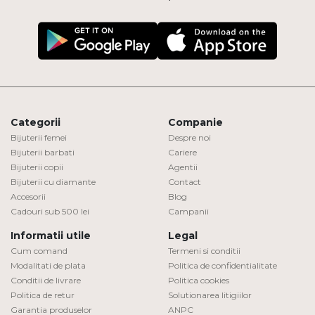
Categorii
Companie
Bijuterii femei
Despre noi
Bijuterii barbati
Cariere
Bijuterii copii
Agentii
Bijuterii cu diamante
Contact
Accesorii
Blog
Cadouri sub 500 lei
Campanii
Informatii utile
Legal
Cum comand
Termeni si conditii
Modalitati de plata
Politica de confidentialitate
Conditii de livrare
Politica cookies
Politica de retur
Solutionarea litigiilor
Garantia produselor
ANPC