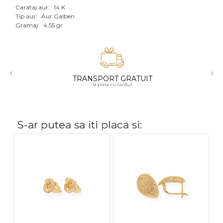
Carataj aur:
14 K
Aur mixt
Tip aur:
Aur Galben
Gramaj:
4.55 gr
CARATAJ
14K
‹
›
18K
TRANSPORT GRATUIT
la plata cu cardul
22K
PIATRA
S-ar putea sa iti placa si:
Fara pietre
Cu pietre
Diamante