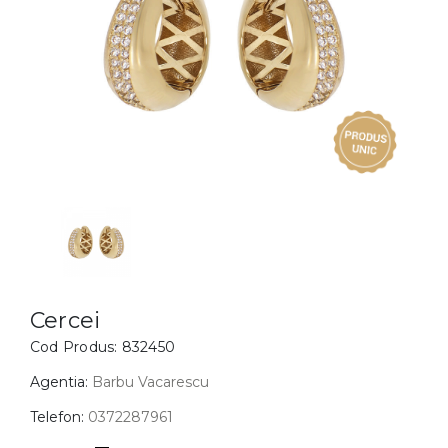
Inele
PIAT
Bratari
Cu 
Coliere
Dia
Lanturi
Pandantive
Accesorii
BIJUTERII COPII
Vezi toate
Inele
Cercei
Cercei
Cod Produs:
832450
Bratari
Coliere
Agentia:
Barbu Vacarescu
Lanturi
Telefon:
0372287961
Pandantive