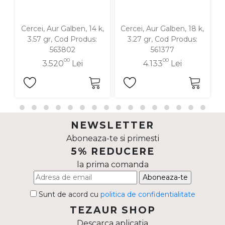
Cercei, Aur Galben, 14 k,
Cercei, Aur Galben, 18 k,
C
3.57 gr, Cod Produs:
3.27 gr, Cod Produs:
563802
561377
00
00
3.520
Lei
4.133
Lei
NEWSLETTER
Aboneaza-te si primesti
5% REDUCERE
la prima comanda
Aboneaza-te
Sunt de acord cu
politica de confidentialitate
TEZAUR SHOP
Descarca aplicatia