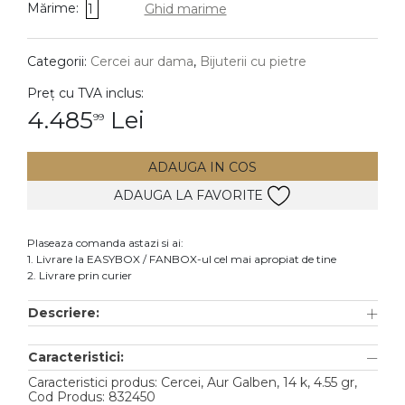
Mărime:
1
Ghid marime
DIAMANTE
Vezi toate
Categorii:
Cercei aur dama
,
Bijuterii cu pietre
Inele
Preț cu TVA inclus:
Cercei
4.485
Lei
99
Bratari
ADAUGA IN COS
Coliere
ADAUGA LA FAVORITE
Lanturi
Pandantive
Plaseaza comanda astazi si ai:
Accesorii
1. Livrare la EASYBOX / FANBOX-ul cel mai apropiat de tine
2. Livrare prin curier
TIP METAL
Descriere:
Aur galben
Caracteristici:
Aur alb
Caracteristici produs: Cercei, Aur Galben, 14 k, 4.55 gr,
Aur roz
Cod Produs: 832450