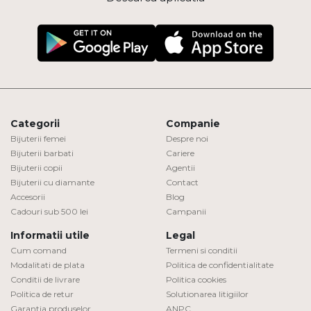
Categorii
Companie
Bijuterii femei
Despre noi
Bijuterii barbati
Cariere
Bijuterii copii
Agentii
Bijuterii cu diamante
Contact
Accesorii
Blog
Cadouri sub 500 lei
Campanii
Informatii utile
Legal
Cum comand
Termeni si conditii
Modalitati de plata
Politica de confidentialitate
Conditii de livrare
Politica cookies
Politica de retur
Solutionarea litigiilor
Garantia produselor
ANPC