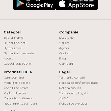
Categorii
Companie
Bijuterii femei
Despre noi
Bijuterii barbati
Cariere
Bijuterii copii
Agentii
Bijuterii cu diamante
Contact
Accesorii
Blog
Cadouri sub 500 lei
Campanii
Informatii utile
Legal
Cum comand
Termeni si conditii
Modalitati de plata
Politica de confidentialitate
Conditii de livrare
Politica cookies
Politica de retur
Solutionarea litigiilor
Garantia produselor
ANPC
Regulamente campanii
Politica de avertizori