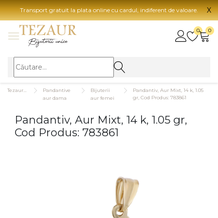
X
Transport gratuit la plata online cu cardul, indiferent de valoare.
BIJUTERII
0
0
Vezi toate bijuteriile
Vezi 
BIJUTERII FEMEI
Vezi toate
TIP 
Tezaurshop.ro
Pandantive
Bijuterii
Pandantiv, Aur Mixt, 14 k, 1.05
Inele
Aur
gr, Cod Produs: 783861
aur dama
aur femei
Cercei
Aur
Pandantiv, Aur Mixt, 14 k, 1.05 gr,
Bratari
Aur
Cod Produs: 783861
Coliere
Aur
Lanturi
CAR
Pandantive
14K
Accesorii
18K
BIJUTERII BARBATI
Vezi toate
22K