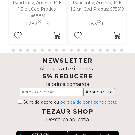
Pandantiv, Aur Alb, 14 k,
Pandantiv, Aur Alb, 14 k,
P
1.3 gr, Cod Produs:
1.2 gr, Cod Produs: 575619
560003
00
00
1.282
Lei
1.183
Lei
NEWSLETTER
Aboneaza-te si primesti
5% REDUCERE
la prima comanda
Aboneaza-te
Sunt de acord cu
politica de confidentialitate
TEZAUR SHOP
Descarca aplicatia