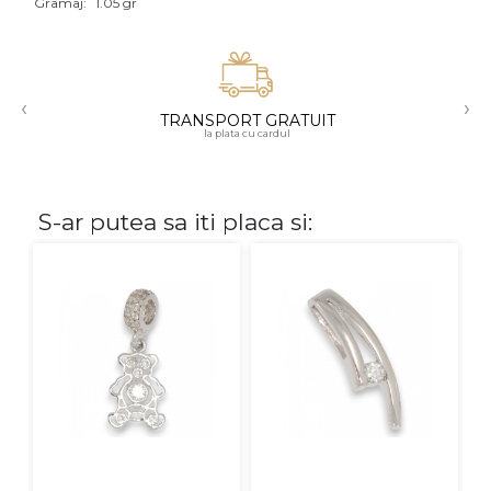
Gramaj:
1.05 gr
Aur mixt
CARATAJ
‹
›
TRANSPORT GRATUIT
14K
la plata cu cardul
18K
22K
S-ar putea sa iti placa si:
PIATRA
Fara pietre
Cu pietre
Diamante