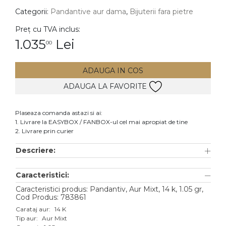
Categorii:
Pandantive aur dama
,
Bijuterii fara pietre
DIAMANTE
Vezi toate
Preț cu TVA inclus:
1.035
Lei
00
Inele
Cercei
ADAUGA IN COS
Bratari
ADAUGA LA FAVORITE
Coliere
Lanturi
Plaseaza comanda astazi si ai:
1. Livrare la EASYBOX / FANBOX-ul cel mai apropiat de tine
Pandantive
2. Livrare prin curier
Accesorii
Descriere:
TIP METAL
Caracteristici:
Aur galben
Caracteristici produs: Pandantiv, Aur Mixt, 14 k, 1.05 gr,
Cod Produs: 783861
Aur alb
Carataj aur:
14 K
Tip aur:
Aur Mixt
Aur roz