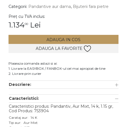
Categorii:
Pandantive aur dama
,
Bijuterii fara pietre
DIAMANTE
Vezi toate
Preț cu TVA inclus:
1.134
Lei
00
Inele
Cercei
ADAUGA IN COS
Bratari
ADAUGA LA FAVORITE
Coliere
Lanturi
Plaseaza comanda astazi si ai:
1. Livrare la EASYBOX / FANBOX-ul cel mai apropiat de tine
Pandantive
2. Livrare prin curier
Accesorii
Descriere:
TIP METAL
Caracteristici:
Aur galben
Caracteristici produs: Pandantiv, Aur Mixt, 14 k, 1.15 gr,
Cod Produs: 753904
Aur alb
Carataj aur:
14 K
Tip aur:
Aur Mixt
Aur roz