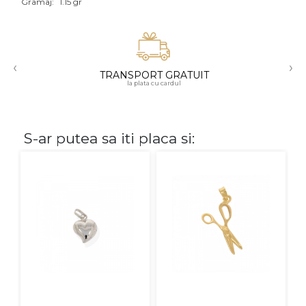
Gramaj:
1.15 gr
Aur mixt
CARATAJ
‹
›
TRANSPORT GRATUIT
14K
la plata cu cardul
18K
22K
S-ar putea sa iti placa si:
PIATRA
Fara pietre
Cu pietre
Diamante