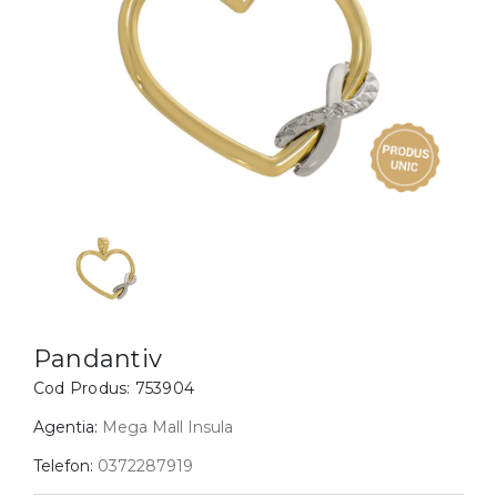
Inele
PIAT
Bratari
Cu 
Coliere
Dia
Lanturi
Pandantive
Accesorii
BIJUTERII COPII
Vezi toate
Inele
Cercei
Pandantiv
Bratari
Cod Produs:
753904
Coliere
Agentia:
Mega Mall Insula
Lanturi
Telefon:
0372287919
Pandantive