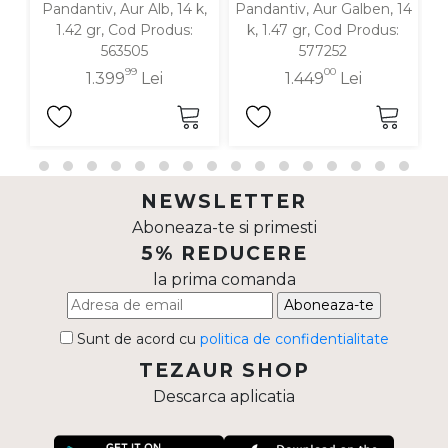
Pandantiv, Aur Alb, 14 k,
Pandantiv, Aur Galben, 14
P
1.42 gr, Cod Produs:
k, 1.47 gr, Cod Produs:
563505
577252
99
00
1.399
Lei
1.449
Lei
NEWSLETTER
Aboneaza-te si primesti
5% REDUCERE
la prima comanda
Aboneaza-te
Sunt de acord cu
politica de confidentialitate
TEZAUR SHOP
Descarca aplicatia