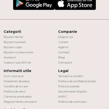
Categorii
Companie
Bijuterii femei
Despre noi
Bijuterii barbati
Cariere
Bijuterii copii
Agentii
Bijuterii cu diamante
Contact
Accesorii
Blog
Cadouri sub 500 lei
Campanii
Informatii utile
Legal
Cum comand
Termeni si conditii
Modalitati de plata
Politica de confidentialitate
Conditii de livrare
Politica cookies
Politica de retur
Solutionarea litigiilor
Garantia produselor
ANPC
Regulamente campanii
Politica de avertizori