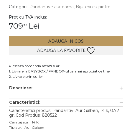
Categorii:
Pandantive aur dama
,
Bijuterii cu pietre
DIAMANTE
Vezi toate
Preț cu TVA inclus:
709
Lei
99
Inele
Cercei
ADAUGA IN COS
Bratari
ADAUGA LA FAVORITE
Coliere
Lanturi
Plaseaza comanda astazi si ai:
1. Livrare la EASYBOX / FANBOX-ul cel mai apropiat de tine
Pandantive
2. Livrare prin curier
Accesorii
Descriere:
TIP METAL
Caracteristici:
Aur galben
Caracteristici produs: Pandantiv, Aur Galben, 14 k, 0.72
gr, Cod Produs: 820522
Aur alb
Carataj aur:
14 K
Tip aur:
Aur Galben
Aur roz