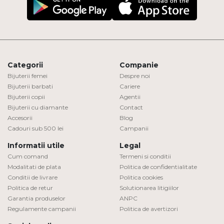
Categorii
Companie
Bijuterii femei
Despre noi
Bijuterii barbati
Cariere
Bijuterii copii
Agentii
Bijuterii cu diamante
Contact
Accesorii
Blog
Cadouri sub 500 lei
Campanii
Informatii utile
Legal
Cum comand
Termeni si conditii
Modalitati de plata
Politica de confidentialitate
Conditii de livrare
Politica cookies
Politica de retur
Solutionarea litigiilor
Garantia produselor
ANPC
Regulamente campanii
Politica de avertizori