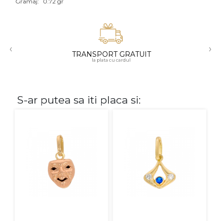
Gramaj:
0.72 gr
Aur mixt
CARATAJ
‹
›
TRANSPORT GRATUIT
14K
la plata cu cardul
18K
22K
S-ar putea sa iti placa si:
PIATRA
Fara pietre
Cu pietre
Diamante