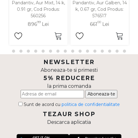
Pandantiv, Aur Mixt, 14 k,
Pandantiv, Aur Galben, 14
P
0.91 gr, Cod Produs:
k, 0.67 gr, Cod Produs:
560256
576517
99
00
896
Lei
661
Lei
NEWSLETTER
Aboneaza-te si primesti
5% REDUCERE
la prima comanda
Aboneaza-te
Sunt de acord cu
politica de confidentialitate
TEZAUR SHOP
Descarca aplicatia