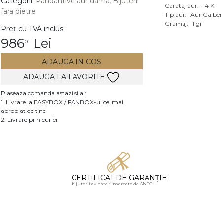
Categorii:
Pandantive aur dama
,
Bijuterii
Carataj aur:
14 K
fara pietre
Vezi toate bijuteriile c
Tip aur:
Aur Galbe
RA
Gramaj:
1 gr
Preț cu TVA inclus:
986
Lei
01
pietre
mante
ADAUGA IN COS
ADAUGA LA FAVORITE
Plaseaza comanda astazi si ai:
1. Livrare la EASYBOX / FANBOX-ul cel mai
apropiat de tine
2. Livrare prin curier
CERTIFICAT DE GARANȚIE
bijuterii avizate și marcate de ANPC