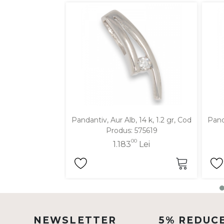
DIAMANTE
Vezi toate
Inele
Cercei
Bratari
Coliere
Lanturi
Pandantiv, Aur Alb, 14 k, 1.2 gr, Cod
Panda
Pandantive
Produs: 575619
Accesorii
00
1.183
Lei
TIP METAL
Aur galben
Aur alb
NEWSLETTER
5% REDUC
Aur roz