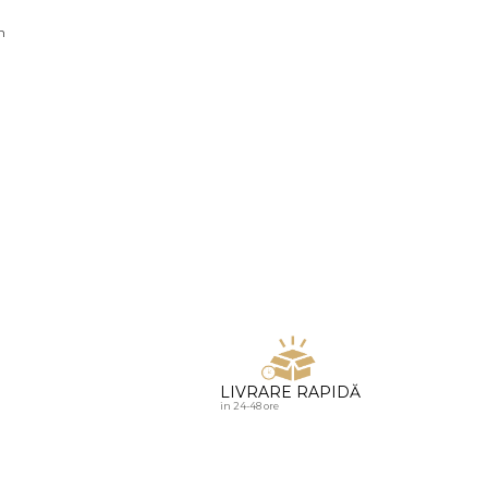
u diamante
n
LIVRARE RAPIDĂ
in 24-48 ore