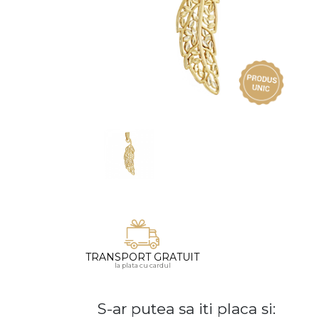
Vezi toate bijuteriile pentru femei
Inele
PIAT
Bratari
Cu 
Coliere
Dia
Lanturi
Pandantive
Accesorii
BIJUTERII COPII
Vezi toate
Inele
Cercei
Bratari
TRANSPORT GRATUIT
la plata cu cardul
Coliere
Lanturi
S-ar putea sa iti placa si:
Pandantive