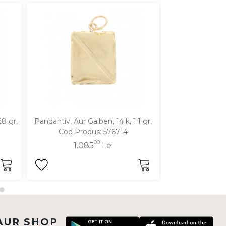
28 gr,
Pandantiv, Aur Galben, 14 k, 1.1 gr,
Pandantiv, Aur Al
Cod Produs: 576714
Produ
00
1.085
Lei
1.0
AUR SHOP