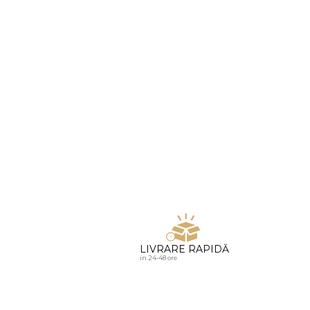
u diamante
LIVRARE RAPIDĂ
in 24-48 ore