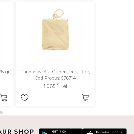
28 gr,
Pandantiv, Aur Galben, 14 k, 1.1 gr,
Pandantiv, Aur Al
Cod Produs: 576714
Produ
00
1.085
Lei
1.0
AUR SHOP