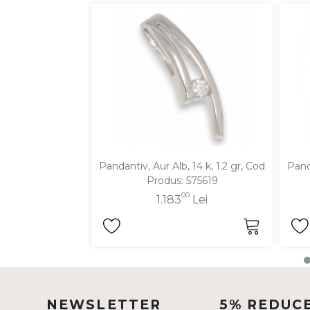
DIAMANTE
Vezi toate
Inele
Cercei
Bratari
Coliere
Lanturi
Pandantiv, Aur Alb, 14 k, 1.2 gr, Cod
Panda
Pandantive
Produs: 575619
Accesorii
00
1.183
Lei
TIP METAL
Aur galben
Aur alb
NEWSLETTER
5% REDUC
Aur roz