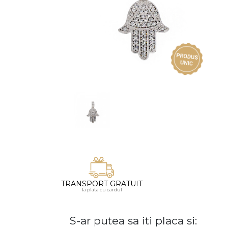
Vezi toate bijuteriile pentru femei
Inele
PIAT
Bratari
Cu 
Coliere
Dia
Lanturi
Pandantive
Accesorii
BIJUTERII COPII
Vezi toate
Inele
Cercei
Bratari
TRANSPORT GRATUIT
la plata cu cardul
Coliere
Lanturi
S-ar putea sa iti placa si:
Pandantive