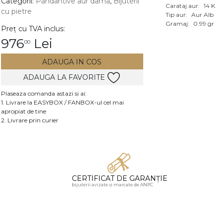
Categorii:
Pandantive aur dama
,
Bijuterii
Carataj aur:
14 K
cu pietre
Vezi toate bijuteriile c
Tip aur:
Aur Alb
RA
Gramaj:
0.99 gr
Preț cu TVA inclus:
976
Lei
00
pietre
mante
ADAUGA IN COS
ADAUGA LA FAVORITE
Plaseaza comanda astazi si ai:
1. Livrare la EASYBOX / FANBOX-ul cel mai
apropiat de tine
2. Livrare prin curier
CERTIFICAT DE GARANȚIE
bijuterii avizate și marcate de ANPC