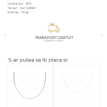
Carataj aur:
18 K
Aur mixt
Tip aur:
Aur Galben
Gramaj:
1.19 gr
CARATAJ
14K
‹
›
18K
TRANSPORT GRATUIT
la plata cu cardul
22K
PIATRA
S-ar putea sa iti placa si:
Fara pietre
Cu pietre
Diamante