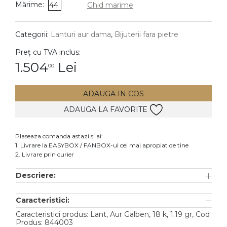
Mărime:
44
Ghid marime
DIAMANTE
Vezi toate
Categorii:
Lanturi aur dama
,
Bijuterii fara pietre
Inele
Preț cu TVA inclus:
Cercei
1.504
Lei
00
Bratari
ADAUGA IN COS
Coliere
ADAUGA LA FAVORITE
Lanturi
Pandantive
Plaseaza comanda astazi si ai:
Accesorii
1. Livrare la EASYBOX / FANBOX-ul cel mai apropiat de tine
2. Livrare prin curier
TIP METAL
Descriere:
Aur galben
Caracteristici:
Aur alb
Caracteristici produs: Lant, Aur Galben, 18 k, 1.19 gr, Cod
Aur roz
Produs: 844003