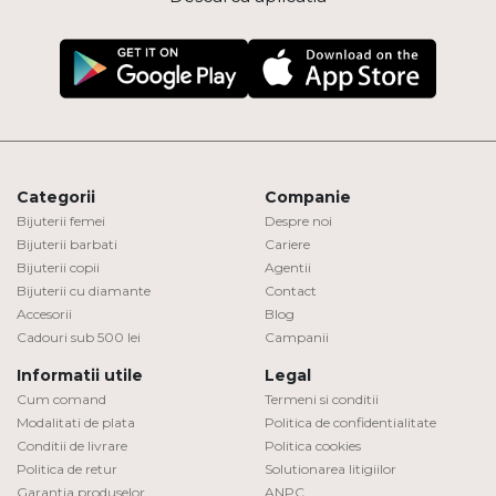
Categorii
Companie
Bijuterii femei
Despre noi
Bijuterii barbati
Cariere
Bijuterii copii
Agentii
Bijuterii cu diamante
Contact
Accesorii
Blog
Cadouri sub 500 lei
Campanii
Informatii utile
Legal
Cum comand
Termeni si conditii
Modalitati de plata
Politica de confidentialitate
Conditii de livrare
Politica cookies
Politica de retur
Solutionarea litigiilor
Garantia produselor
ANPC