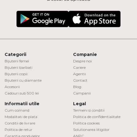
Categorii
Companie
Bijuterii femei
Despre noi
Bijuterii barbati
Cariere
Bijuterii copii
Agentii
Bijuterii cu diamante
Contact
Accesorii
Blog
Cadouri sub 500 lei
Campanii
Informatii utile
Legal
Cum comand
Termeni si conditii
Modalitati de plata
Politica de confidentialitate
Conditii de livrare
Politica cookies
Politica de retur
Solutionarea litigiilor
Garantia produselor
ANPC