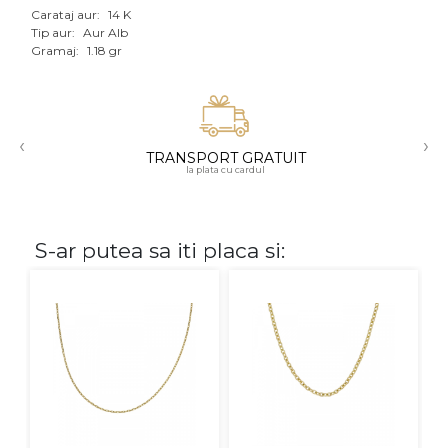
Carataj aur:
14 K
Aur mixt
Tip aur:
Aur Alb
Gramaj:
1.18 gr
CARATAJ
14K
‹
›
18K
TRANSPORT GRATUIT
la plata cu cardul
22K
PIATRA
S-ar putea sa iti placa si:
Fara pietre
Cu pietre
Diamante