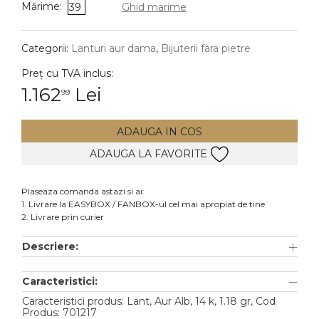
Mărime:
39
Ghid marime
DIAMANTE
Vezi toate
Categorii:
Lanturi aur dama
,
Bijuterii fara pietre
Inele
Preț cu TVA inclus:
Cercei
1.162
Lei
99
Bratari
ADAUGA IN COS
Coliere
ADAUGA LA FAVORITE
Lanturi
Pandantive
Plaseaza comanda astazi si ai:
Accesorii
1. Livrare la EASYBOX / FANBOX-ul cel mai apropiat de tine
2. Livrare prin curier
TIP METAL
Descriere:
Aur galben
Caracteristici:
Aur alb
Caracteristici produs: Lant, Aur Alb, 14 k, 1.18 gr, Cod
Aur roz
Produs: 701217