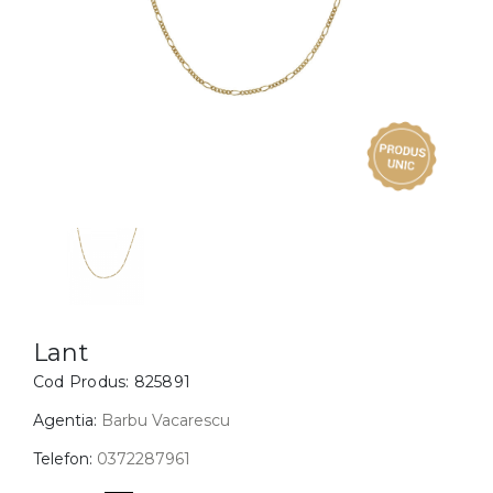
Inele
PIAT
Bratari
Cu 
Coliere
Dia
Lanturi
Pandantive
Accesorii
BIJUTERII COPII
Vezi toate
Inele
Cercei
Lant
Cod Produs:
825891
Bratari
Coliere
Agentia:
Barbu Vacarescu
Lanturi
Telefon:
0372287961
Pandantive