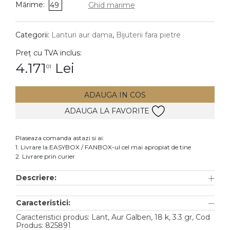
Mărime:
49
Ghid marime
DIAMANTE
Vezi toate
Categorii:
Lanturi aur dama
,
Bijuterii fara pietre
Inele
Preț cu TVA inclus:
Cercei
4.171
Lei
01
Bratari
ADAUGA IN COS
Coliere
ADAUGA LA FAVORITE
Lanturi
Pandantive
Plaseaza comanda astazi si ai:
Accesorii
1. Livrare la EASYBOX / FANBOX-ul cel mai apropiat de tine
2. Livrare prin curier
TIP METAL
Descriere:
Aur galben
Caracteristici:
Aur alb
Caracteristici produs: Lant, Aur Galben, 18 k, 3.3 gr, Cod
Aur roz
Produs: 825891