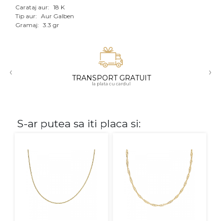
Carataj aur:
18 K
Aur mixt
Tip aur:
Aur Galben
Gramaj:
3.3 gr
CARATAJ
14K
‹
›
18K
TRANSPORT GRATUIT
la plata cu cardul
22K
PIATRA
S-ar putea sa iti placa si:
Fara pietre
Cu pietre
Diamante