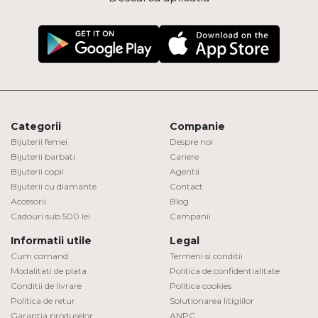
Categorii
Companie
Bijuterii femei
Despre noi
Bijuterii barbati
Cariere
Bijuterii copii
Agentii
Bijuterii cu diamante
Contact
Accesorii
Blog
Cadouri sub 500 lei
Campanii
Informatii utile
Legal
Cum comand
Termeni si conditii
Modalitati de plata
Politica de confidentialitate
Conditii de livrare
Politica cookies
Politica de retur
Solutionarea litigiilor
Garantia produselor
ANPC