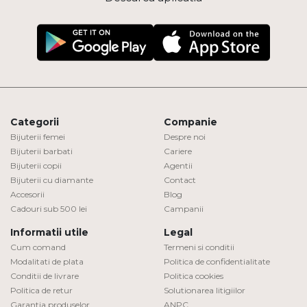
Categorii
Companie
Bijuterii femei
Despre noi
Bijuterii barbati
Cariere
Bijuterii copii
Agentii
Bijuterii cu diamante
Contact
Accesorii
Blog
Cadouri sub 500 lei
Campanii
Informatii utile
Legal
Cum comand
Termeni si conditii
Modalitati de plata
Politica de confidentialitate
Conditii de livrare
Politica cookies
Politica de retur
Solutionarea litigiilor
Garantia produselor
ANPC