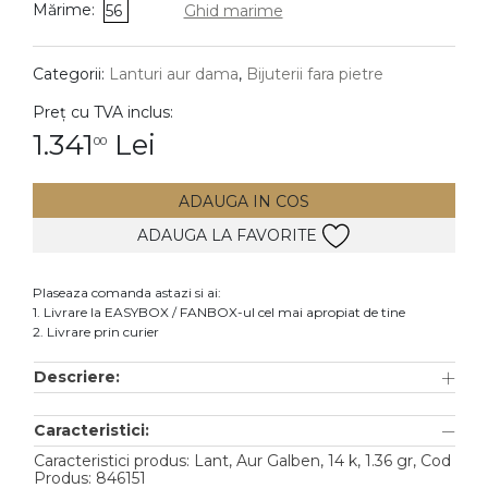
Mărime:
56
Ghid marime
DIAMANTE
Vezi toate
Categorii:
Lanturi aur dama
,
Bijuterii fara pietre
Inele
Preț cu TVA inclus:
Cercei
1.341
Lei
00
Bratari
ADAUGA IN COS
Coliere
ADAUGA LA FAVORITE
Lanturi
Pandantive
Plaseaza comanda astazi si ai:
Accesorii
1. Livrare la EASYBOX / FANBOX-ul cel mai apropiat de tine
2. Livrare prin curier
TIP METAL
Descriere:
Aur galben
Caracteristici:
Aur alb
Caracteristici produs: Lant, Aur Galben, 14 k, 1.36 gr, Cod
Aur roz
Produs: 846151