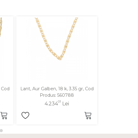
, Cod
Lant, Aur Galben, 18 k, 3.35 gr, Cod
Lant, Aur Galben
Produs: 560788
Produ
01
4.234
Lei
5.0