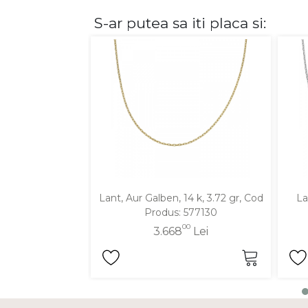
S-ar putea sa iti placa si:
DIAMANTE
Vezi toate
Inele
Cercei
Bratari
Coliere
Lanturi
Pandantive
Accesorii
Lant, Aur Galben, 14 k, 3.72 gr, Cod
La
Produs: 577130
TIP METAL
00
3.668
Lei
Aur galben
Aur alb
Aur roz