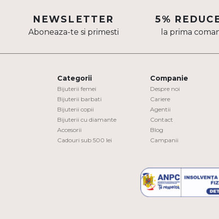
Aur mixt
NEWSLETTER
5% REDUC
Aboneaza-te si primesti
la prima coma
CARATAJ
14K
18K
Categorii
Companie
22K
Bijuterii femei
Despre noi
Bijuterii barbati
Cariere
Bijuterii copii
Agentii
PIATRA
Bijuterii cu diamante
Contact
Accesorii
Blog
Fara pietre
Cadouri sub 500 lei
Campanii
Cu pietre
Diamante