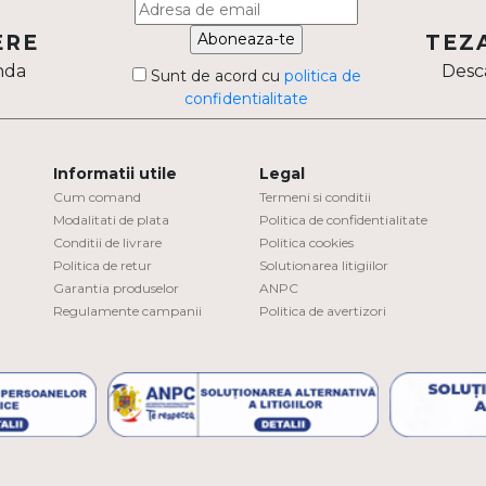
Aboneaza-te
ERE
TEZ
nda
Desca
Sunt de acord cu
politica de
confidentialitate
Informatii utile
Legal
Cum comand
Termeni si conditii
Modalitati de plata
Politica de confidentialitate
Conditii de livrare
Politica cookies
Politica de retur
Solutionarea litigiilor
Garantia produselor
ANPC
Regulamente campanii
Politica de avertizori