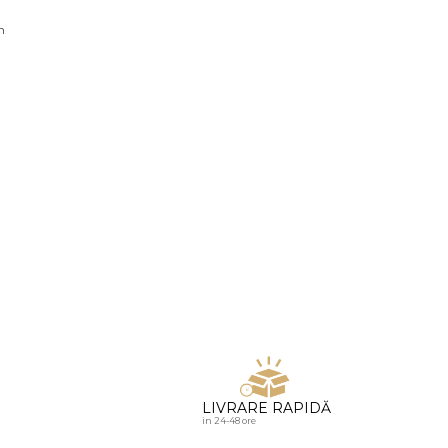
u diamante
n
LIVRARE RAPIDĂ
in 24-48 ore