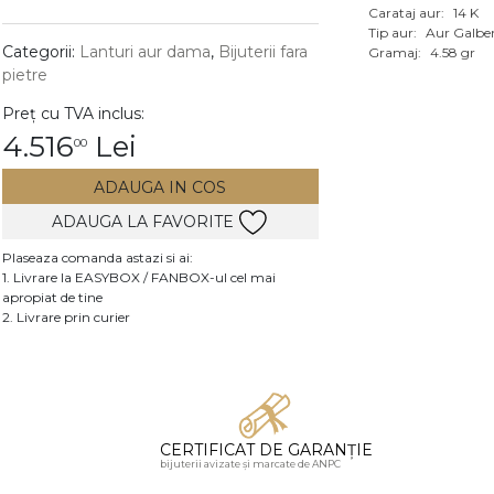
Carataj aur:
14 K
Vezi toate bijuteriile c
Tip aur:
Aur Galbe
RA
Categorii:
Lanturi aur dama
,
Bijuterii fara
Gramaj:
4.58 gr
pietre
pietre
Preț cu TVA inclus:
mante
4.516
Lei
00
ADAUGA IN COS
ADAUGA LA FAVORITE
Plaseaza comanda astazi si ai:
1. Livrare la EASYBOX / FANBOX-ul cel mai
apropiat de tine
2. Livrare prin curier
CERTIFICAT DE GARANȚIE
bijuterii avizate și marcate de ANPC