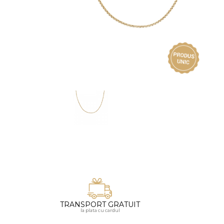
Vezi toate bijuteriile pentru femei
Inele
PIAT
Bratari
Cu 
Coliere
Dia
Lanturi
Pandantive
Accesorii
BIJUTERII COPII
Vezi toate
Inele
Cercei
Bratari
Coliere
TRANSPORT GRATUIT
Lanturi
la plata cu cardul
Pandantive