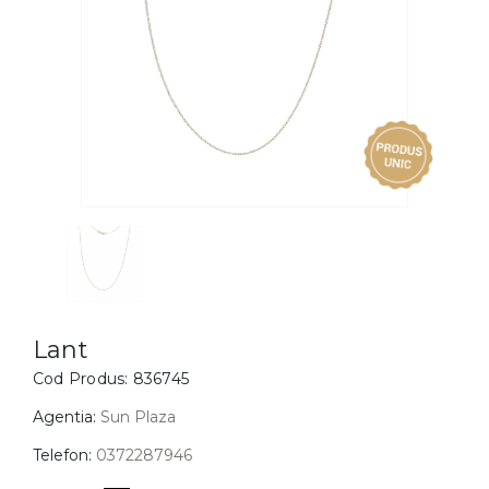
Inele
PIAT
Bratari
Cu 
Coliere
Dia
Lanturi
Pandantive
Accesorii
BIJUTERII COPII
Vezi toate
Inele
Cercei
Lant
Cod Produs:
836745
Bratari
Coliere
Agentia:
Sun Plaza
Lanturi
Telefon:
0372287946
Pandantive