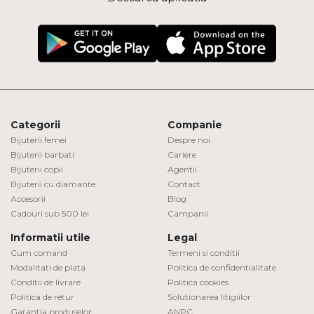
Categorii
Companie
Bijuterii femei
Despre noi
Bijuterii barbati
Cariere
Bijuterii copii
Agentii
Bijuterii cu diamante
Contact
Accesorii
Blog
Cadouri sub 500 lei
Campanii
Informatii utile
Legal
Cum comand
Termeni si conditii
Modalitati de plata
Politica de confidentialitate
Conditii de livrare
Politica cookies
Politica de retur
Solutionarea litigiilor
Garantia produselor
ANPC