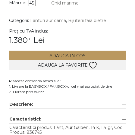
Mărime:
45
Ghid marime
DIAMANTE
Vezi toate
Categorii:
Lanturi aur dama
,
Bijuterii fara pietre
Inele
Preț cu TVA inclus:
Cercei
1.380
Lei
00
Bratari
ADAUGA IN COS
Coliere
ADAUGA LA FAVORITE
Lanturi
Pandantive
Plaseaza comanda astazi si ai:
Accesorii
1. Livrare la EASYBOX / FANBOX-ul cel mai apropiat de tine
2. Livrare prin curier
TIP METAL
Descriere:
Aur galben
Caracteristici:
Aur alb
Caracteristici produs: Lant, Aur Galben, 14 k, 1.4 gr, Cod
Aur roz
Produs: 836745