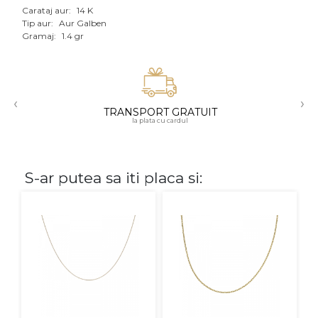
Carataj aur:
14 K
Aur mixt
Tip aur:
Aur Galben
Gramaj:
1.4 gr
CARATAJ
14K
‹
›
18K
TRANSPORT GRATUIT
la plata cu cardul
22K
PIATRA
S-ar putea sa iti placa si:
Fara pietre
Cu pietre
Diamante