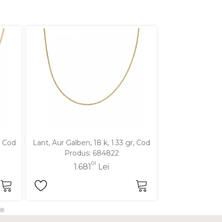
, Cod
Lant, Aur Galben, 18 k, 1.33 gr, Cod
Lant, Aur Galben
Produs: 684822
Produ
01
1.681
Lei
1.8