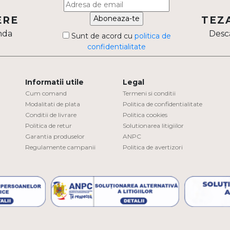
Aboneaza-te
ERE
TEZ
nda
Desca
Sunt de acord cu
politica de
confidentialitate
Informatii utile
Legal
Cum comand
Termeni si conditii
Modalitati de plata
Politica de confidentialitate
Conditii de livrare
Politica cookies
Politica de retur
Solutionarea litigiilor
Garantia produselor
ANPC
Regulamente campanii
Politica de avertizori