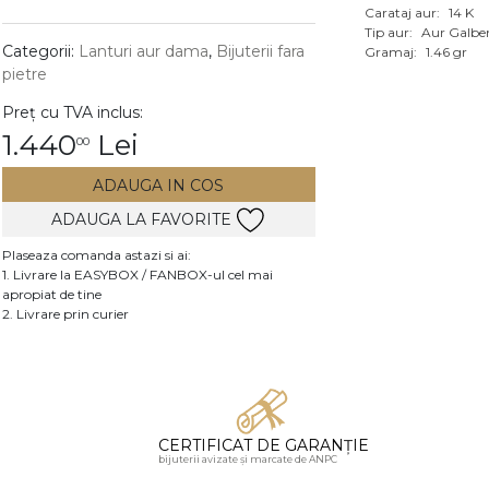
Carataj aur:
14 K
Vezi toate bijuteriile c
Tip aur:
Aur Galbe
RA
Categorii:
Lanturi aur dama
,
Bijuterii fara
Gramaj:
1.46 gr
pietre
pietre
Preț cu TVA inclus:
mante
1.440
Lei
00
ADAUGA IN COS
ADAUGA LA FAVORITE
Plaseaza comanda astazi si ai:
1. Livrare la EASYBOX / FANBOX-ul cel mai
apropiat de tine
2. Livrare prin curier
CERTIFICAT DE GARANȚIE
bijuterii avizate și marcate de ANPC