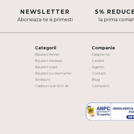
Aur mixt
NEWSLETTER
5% REDUC
Aboneaza-te si primesti
la prima coma
CARATAJ
14K
18K
Categorii
Companie
22K
Bijuterii femei
Despre noi
Bijuterii barbati
Cariere
Bijuterii copii
Agentii
PIATRA
Bijuterii cu diamante
Contact
Accesorii
Blog
Fara pietre
Cadouri sub 500 lei
Campanii
Cu pietre
Diamante