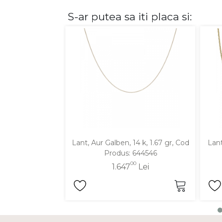
S-ar putea sa iti placa si:
DIAMANTE
Vezi toate
Inele
Cercei
Bratari
Coliere
Lanturi
Pandantive
Accesorii
Lant, Aur Galben, 14 k, 1.67 gr, Cod
Lant
Produs: 644546
TIP METAL
00
1.647
Lei
Aur galben
Aur alb
Aur roz