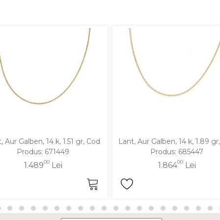
, Aur Galben, 14 k, 1.51 gr, Cod
Lant, Aur Galben, 14 k, 1.89 gr
Produs: 671449
Produs: 685447
00
00
1.489
Lei
1.864
Lei