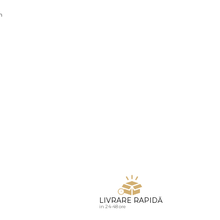
u diamante
n
LIVRARE RAPIDĂ
in 24-48 ore