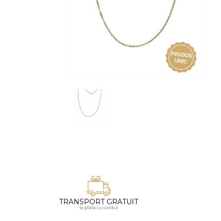
Vezi toate bijuteriile pentru femei
Inele
PIAT
Bratari
Cu 
Coliere
Dia
Lanturi
Pandantive
Accesorii
BIJUTERII COPII
Vezi toate
Inele
Cercei
Bratari
Coliere
TRANSPORT GRATUIT
Lanturi
la plata cu cardul
Pandantive