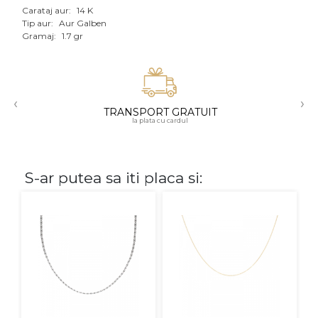
Carataj aur:
14 K
Aur mixt
Tip aur:
Aur Galben
Gramaj:
1.7 gr
CARATAJ
14K
‹
›
18K
TRANSPORT GRATUIT
la plata cu cardul
22K
PIATRA
S-ar putea sa iti placa si:
Fara pietre
Cu pietre
Diamante