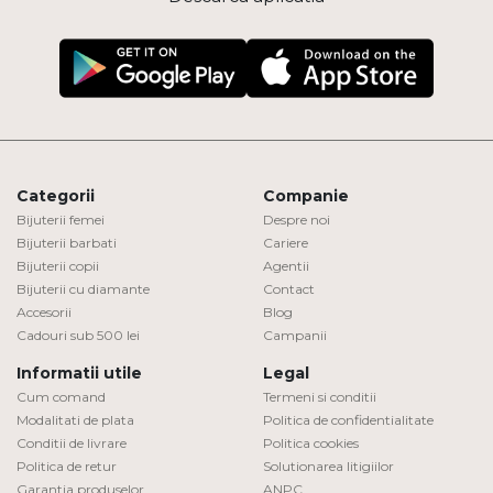
Categorii
Companie
Bijuterii femei
Despre noi
Bijuterii barbati
Cariere
Bijuterii copii
Agentii
Bijuterii cu diamante
Contact
Accesorii
Blog
Cadouri sub 500 lei
Campanii
Informatii utile
Legal
Cum comand
Termeni si conditii
Modalitati de plata
Politica de confidentialitate
Conditii de livrare
Politica cookies
Politica de retur
Solutionarea litigiilor
Garantia produselor
ANPC