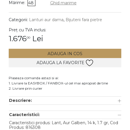
Mărime:
48
Ghid marime
DIAMANTE
Vezi toate
Categorii:
Lanturi aur dama
,
Bijuterii fara pietre
Inele
Preț cu TVA inclus:
Cercei
1.676
Lei
00
Bratari
ADAUGA IN COS
Coliere
ADAUGA LA FAVORITE
Lanturi
Pandantive
Plaseaza comanda astazi si ai:
Accesorii
1. Livrare la EASYBOX / FANBOX-ul cel mai apropiat de tine
2. Livrare prin curier
TIP METAL
Descriere:
Aur galben
Caracteristici:
Aur alb
Caracteristici produs: Lant, Aur Galben, 14 k, 1.7 gr, Cod
Aur roz
Produs: 816308