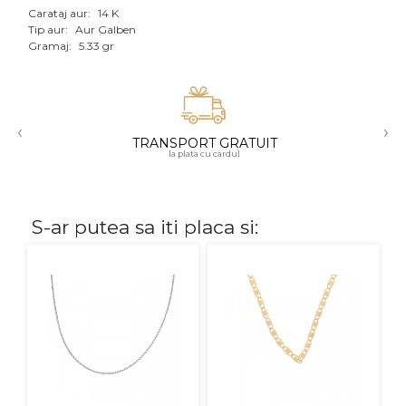
Carataj aur:
14 K
Aur mixt
Tip aur:
Aur Galben
Gramaj:
5.33 gr
CARATAJ
14K
‹
›
18K
TRANSPORT GRATUIT
la plata cu cardul
22K
PIATRA
S-ar putea sa iti placa si:
Fara pietre
Cu pietre
Diamante