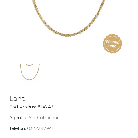
Inele
PIAT
Bratari
Cu 
Coliere
Dia
Lanturi
Pandantive
Accesorii
BIJUTERII COPII
Vezi toate
Inele
Cercei
Lant
Cod Produs:
814247
Bratari
Coliere
Agentia:
AFI Cotroceni
Lanturi
Telefon:
0372287941
Pandantive