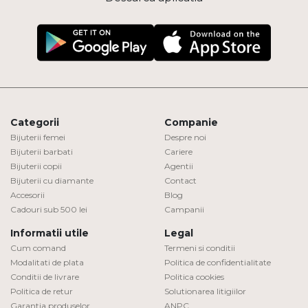
Categorii
Companie
Bijuterii femei
Despre noi
Bijuterii barbati
Cariere
Bijuterii copii
Agentii
Bijuterii cu diamante
Contact
Accesorii
Blog
Cadouri sub 500 lei
Campanii
Informatii utile
Legal
Cum comand
Termeni si conditii
Modalitati de plata
Politica de confidentialitate
Conditii de livrare
Politica cookies
Politica de retur
Solutionarea litigiilor
Garantia produselor
ANPC