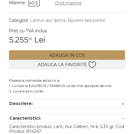
Mărime:
40.5
Ghid marime
DIAMANTE
Vezi toate
Categorii:
Lanturi aur dama
,
Bijuterii fara pietre
Inele
Preț cu TVA inclus:
Cercei
5.255
Lei
00
Bratari
ADAUGA IN COS
Coliere
ADAUGA LA FAVORITE
Lanturi
Pandantive
Plaseaza comanda astazi si ai:
Accesorii
1. Livrare la EASYBOX / FANBOX-ul cel mai apropiat de tine
2. Livrare prin curier
TIP METAL
Descriere:
Aur galben
Caracteristici:
Aur alb
Caracteristici produs: Lant, Aur Galben, 14 k, 5.33 gr, Cod
Aur roz
Produs: 814247