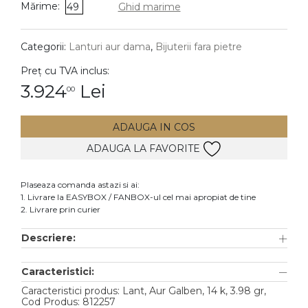
Mărime:
49
Ghid marime
DIAMANTE
Vezi toate
Categorii:
Lanturi aur dama
,
Bijuterii fara pietre
Inele
Preț cu TVA inclus:
Cercei
3.924
Lei
00
Bratari
ADAUGA IN COS
Coliere
ADAUGA LA FAVORITE
Lanturi
Pandantive
Plaseaza comanda astazi si ai:
Accesorii
1. Livrare la EASYBOX / FANBOX-ul cel mai apropiat de tine
2. Livrare prin curier
TIP METAL
Descriere:
Aur galben
Caracteristici:
Aur alb
Caracteristici produs: Lant, Aur Galben, 14 k, 3.98 gr,
Aur roz
Cod Produs: 812257