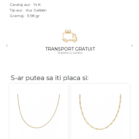
Carataj aur:
14 K
Aur mixt
Tip aur:
Aur Galben
Gramaj:
3.98 gr
CARATAJ
14K
‹
›
18K
TRANSPORT GRATUIT
la plata cu cardul
22K
PIATRA
S-ar putea sa iti placa si:
Fara pietre
Cu pietre
Diamante