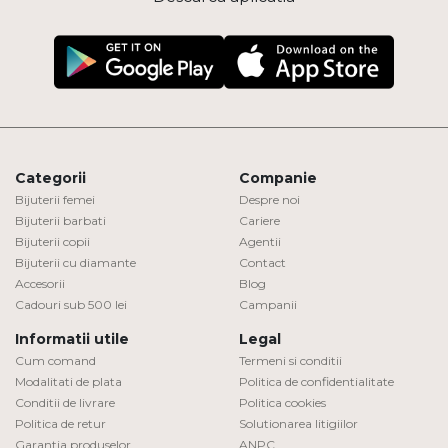
Categorii
Companie
Bijuterii femei
Despre noi
Bijuterii barbati
Cariere
Bijuterii copii
Agentii
Bijuterii cu diamante
Contact
Accesorii
Blog
Cadouri sub 500 lei
Campanii
Informatii utile
Legal
Cum comand
Termeni si conditii
Modalitati de plata
Politica de confidentialitate
Conditii de livrare
Politica cookies
Politica de retur
Solutionarea litigiilor
Garantia produselor
ANPC