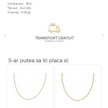
Carataj aur:
18 K
Aur mixt
Tip aur:
Aur Alb
Gramaj:
3.05 gr
CARATAJ
14K
‹
›
18K
TRANSPORT GRATUIT
la plata cu cardul
22K
PIATRA
S-ar putea sa iti placa si:
Fara pietre
Cu pietre
Diamante