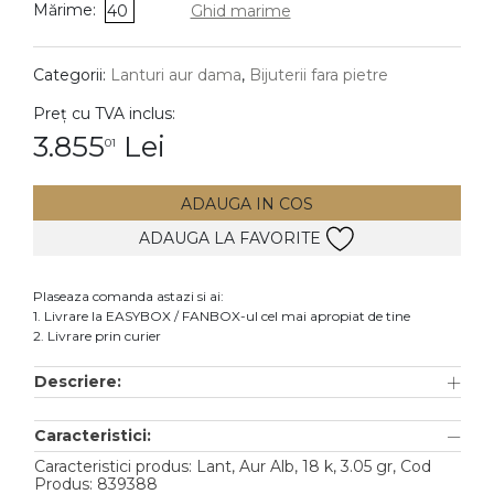
Mărime:
40
Ghid marime
DIAMANTE
Vezi toate
Categorii:
Lanturi aur dama
,
Bijuterii fara pietre
Inele
Preț cu TVA inclus:
Cercei
3.855
Lei
01
Bratari
ADAUGA IN COS
Coliere
ADAUGA LA FAVORITE
Lanturi
Pandantive
Plaseaza comanda astazi si ai:
Accesorii
1. Livrare la EASYBOX / FANBOX-ul cel mai apropiat de tine
2. Livrare prin curier
TIP METAL
Descriere:
Aur galben
Caracteristici:
Aur alb
Caracteristici produs: Lant, Aur Alb, 18 k, 3.05 gr, Cod
Aur roz
Produs: 839388