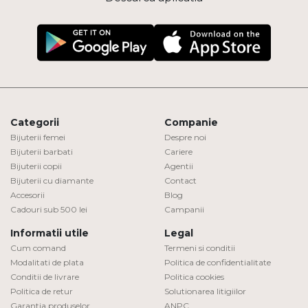
Categorii
Companie
Bijuterii femei
Despre noi
Bijuterii barbati
Cariere
Bijuterii copii
Agentii
Bijuterii cu diamante
Contact
Accesorii
Blog
Cadouri sub 500 lei
Campanii
Informatii utile
Legal
Cum comand
Termeni si conditii
Modalitati de plata
Politica de confidentialitate
Conditii de livrare
Politica cookies
Politica de retur
Solutionarea litigiilor
Garantia produselor
ANPC