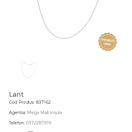
Inele
PIAT
Bratari
Cu 
Coliere
Dia
Lanturi
Pandantive
Accesorii
BIJUTERII COPII
Vezi toate
Inele
Cercei
Lant
Cod Produs:
837162
Bratari
Coliere
Agentia:
Mega Mall Insula
Lanturi
Telefon:
0372287919
Pandantive