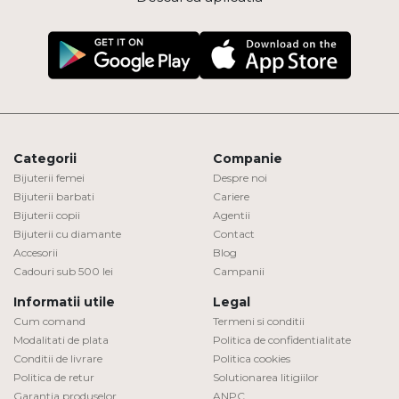
Categorii
Companie
Bijuterii femei
Despre noi
Bijuterii barbati
Cariere
Bijuterii copii
Agentii
Bijuterii cu diamante
Contact
Accesorii
Blog
Cadouri sub 500 lei
Campanii
Informatii utile
Legal
Cum comand
Termeni si conditii
Modalitati de plata
Politica de confidentialitate
Conditii de livrare
Politica cookies
Politica de retur
Solutionarea litigiilor
Garantia produselor
ANPC