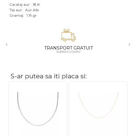
Carataj aur:
18 K
Aur mixt
Tip aur:
Aur Alb
Gramaj:
1.19 gr
CARATAJ
14K
‹
›
18K
TRANSPORT GRATUIT
la plata cu cardul
22K
PIATRA
S-ar putea sa iti placa si:
Fara pietre
Cu pietre
Diamante