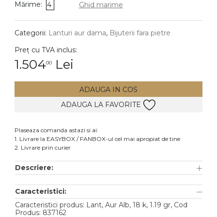
Mărime:
4
Ghid marime
DIAMANTE
Vezi toate
Categorii:
Lanturi aur dama
,
Bijuterii fara pietre
Inele
Preț cu TVA inclus:
Cercei
1.504
Lei
00
Bratari
ADAUGA IN COS
Coliere
ADAUGA LA FAVORITE
Lanturi
Pandantive
Plaseaza comanda astazi si ai:
Accesorii
1. Livrare la EASYBOX / FANBOX-ul cel mai apropiat de tine
2. Livrare prin curier
TIP METAL
Descriere:
Aur galben
Caracteristici:
Aur alb
Caracteristici produs: Lant, Aur Alb, 18 k, 1.19 gr, Cod
Aur roz
Produs: 837162