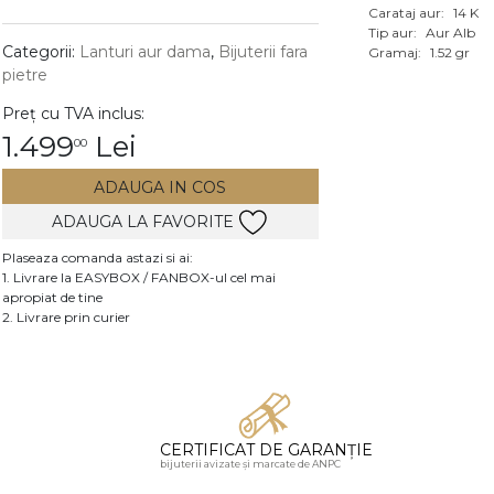
Carataj aur:
14 K
Vezi toate bijuteriile c
Tip aur:
Aur Alb
RA
Categorii:
Lanturi aur dama
,
Bijuterii fara
Gramaj:
1.52 gr
pietre
pietre
Preț cu TVA inclus:
mante
1.499
Lei
00
ADAUGA IN COS
ADAUGA LA FAVORITE
Plaseaza comanda astazi si ai:
1. Livrare la EASYBOX / FANBOX-ul cel mai
apropiat de tine
2. Livrare prin curier
CERTIFICAT DE GARANȚIE
bijuterii avizate și marcate de ANPC