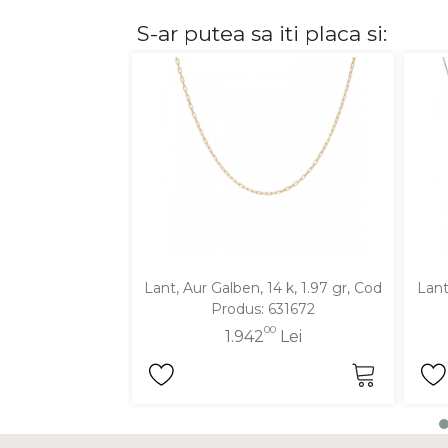
S-ar putea sa iti placa si:
DIAMANTE
Vezi toate
Inele
Cercei
Bratari
Coliere
Lanturi
Pandantive
Accesorii
Lant, Aur Galben, 14 k, 1.97 gr, Cod
Lant
Produs: 631672
TIP METAL
00
1.942
Lei
Aur galben
Aur alb
Aur roz