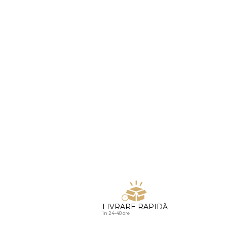
u diamante
LIVRARE RAPIDĂ
in 24-48 ore