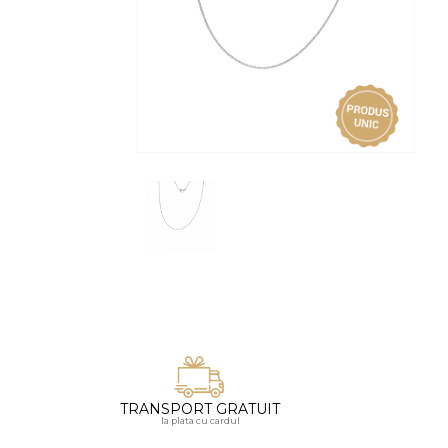
Vezi toate bijuteriile pentru femei
Inele
PIAT
Bratari
Cu 
Coliere
Dia
Lanturi
Pandantive
Accesorii
BIJUTERII COPII
Vezi toate
Inele
Cercei
Bratari
Coliere
TRANSPORT GRATUIT
Lanturi
la plata cu cardul
Pandantive