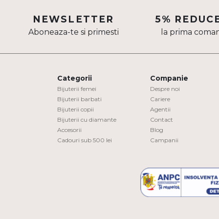
Aur mixt
NEWSLETTER
5% REDUC
Aboneaza-te si primesti
la prima coma
CARATAJ
14K
18K
Categorii
Companie
22K
Bijuterii femei
Despre noi
Bijuterii barbati
Cariere
Bijuterii copii
Agentii
PIATRA
Bijuterii cu diamante
Contact
Accesorii
Blog
Fara pietre
Cadouri sub 500 lei
Campanii
Cu pietre
Diamante