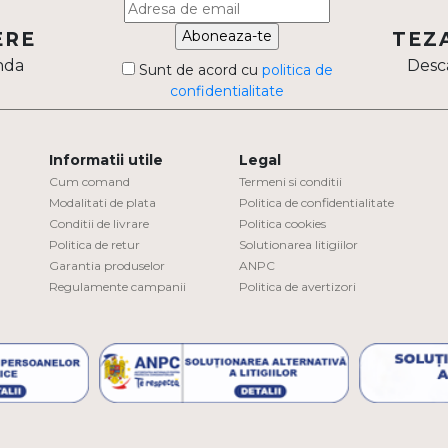
Aboneaza-te
ERE
TEZ
nda
Desca
Sunt de acord cu
politica de
confidentialitate
Informatii utile
Legal
Cum comand
Termeni si conditii
Modalitati de plata
Politica de confidentialitate
Conditii de livrare
Politica cookies
Politica de retur
Solutionarea litigiilor
Garantia produselor
ANPC
Regulamente campanii
Politica de avertizori