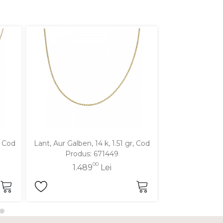
, Cod
Lant, Aur Galben, 14 k, 1.51 gr, Cod
Lant, Aur Galben
Produs: 671449
Produ
00
1.489
Lei
1.8