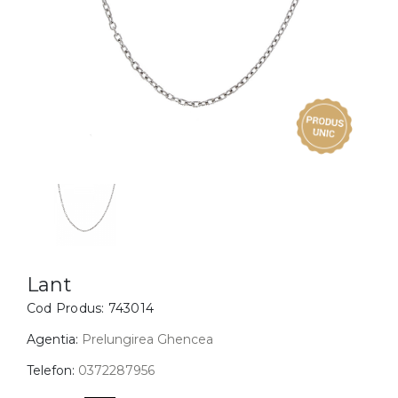
Inele
PIAT
Bratari
Cu 
Coliere
Dia
Lanturi
Pandantive
Accesorii
BIJUTERII COPII
Vezi toate
Inele
Cercei
Lant
Cod Produs:
743014
Bratari
Coliere
Agentia:
Prelungirea Ghencea
Lanturi
Telefon:
0372287956
Pandantive