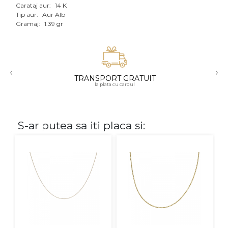
Carataj aur:
14 K
Aur mixt
Tip aur:
Aur Alb
Gramaj:
1.39 gr
CARATAJ
14K
‹
›
18K
TRANSPORT GRATUIT
la plata cu cardul
22K
PIATRA
S-ar putea sa iti placa si:
Fara pietre
Cu pietre
Diamante