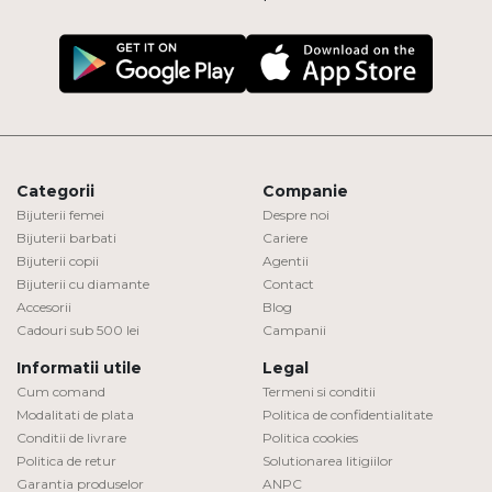
Categorii
Companie
Bijuterii femei
Despre noi
Bijuterii barbati
Cariere
Bijuterii copii
Agentii
Bijuterii cu diamante
Contact
Accesorii
Blog
Cadouri sub 500 lei
Campanii
Informatii utile
Legal
Cum comand
Termeni si conditii
Modalitati de plata
Politica de confidentialitate
Conditii de livrare
Politica cookies
Politica de retur
Solutionarea litigiilor
Garantia produselor
ANPC