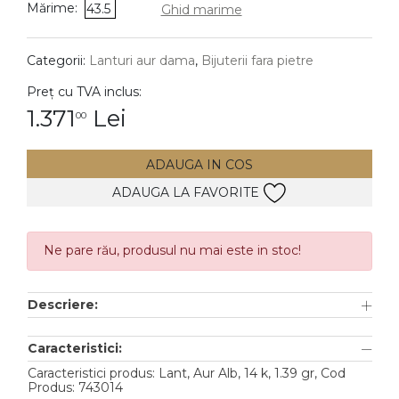
Mărime:
43.5
Ghid marime
DIAMANTE
Vezi toate
Categorii:
Lanturi aur dama
,
Bijuterii fara pietre
Inele
Preț cu TVA inclus:
Cercei
1.371
Lei
00
Bratari
ADAUGA IN COS
Coliere
ADAUGA LA FAVORITE
Lanturi
Pandantive
Accesorii
Ne pare rău, produsul nu mai este in stoc!
TIP METAL
Descriere:
Aur galben
Caracteristici:
Aur alb
Caracteristici produs: Lant, Aur Alb, 14 k, 1.39 gr, Cod
Produs: 743014
Aur roz