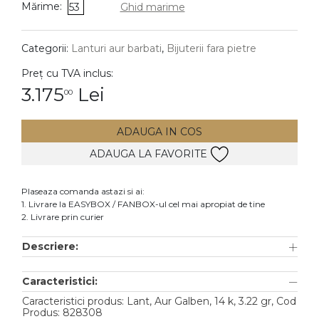
Mărime:
53
Ghid marime
DIAMANTE
Vezi toate
Categorii:
Lanturi aur barbati
,
Bijuterii fara pietre
Inele
Preț cu TVA inclus:
Cercei
3.175
Lei
00
Bratari
ADAUGA IN COS
Coliere
ADAUGA LA FAVORITE
Lanturi
Pandantive
Plaseaza comanda astazi si ai:
Accesorii
1. Livrare la EASYBOX / FANBOX-ul cel mai apropiat de tine
2. Livrare prin curier
TIP METAL
Descriere:
Aur galben
Caracteristici:
Aur alb
Caracteristici produs: Lant, Aur Galben, 14 k, 3.22 gr, Cod
Aur roz
Produs: 828308