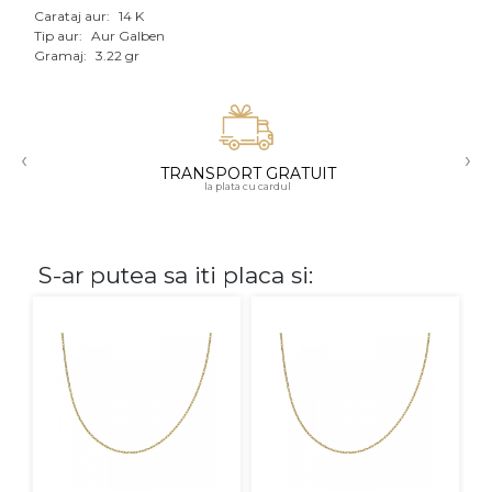
Carataj aur:
14 K
Aur mixt
Tip aur:
Aur Galben
Gramaj:
3.22 gr
CARATAJ
14K
‹
›
18K
TRANSPORT GRATUIT
la plata cu cardul
22K
PIATRA
S-ar putea sa iti placa si:
Fara pietre
Cu pietre
Diamante