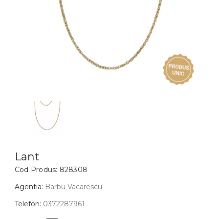
Inele
PIAT
Bratari
Cu 
Coliere
Dia
Lanturi
Pandantive
Accesorii
BIJUTERII COPII
Vezi toate
Inele
Cercei
Lant
Cod Produs:
828308
Bratari
Coliere
Agentia:
Barbu Vacarescu
Lanturi
Telefon:
0372287961
Pandantive