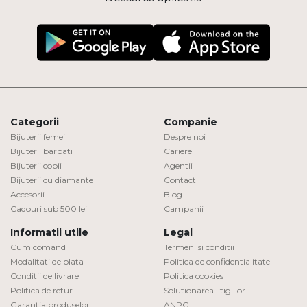
Categorii
Companie
Bijuterii femei
Despre noi
Bijuterii barbati
Cariere
Bijuterii copii
Agentii
Bijuterii cu diamante
Contact
Accesorii
Blog
Cadouri sub 500 lei
Campanii
Informatii utile
Legal
Cum comand
Termeni si conditii
Modalitati de plata
Politica de confidentialitate
Conditii de livrare
Politica cookies
Politica de retur
Solutionarea litigiilor
Garantia produselor
ANPC