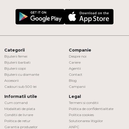
Categorii
Companie
Bijuterii femei
Despre noi
Bijuterii barbati
Cariere
Bijuterii copii
Agentii
Bijuterii cu diamante
Contact
Accesorii
Blog
Cadouri sub 500 lei
Campanii
Informatii utile
Legal
Cum comand
Termeni si conditii
Modalitati de plata
Politica de confidentialitate
Conditii de livrare
Politica cookies
Politica de retur
Solutionarea litigiilor
Garantia produselor
ANPC