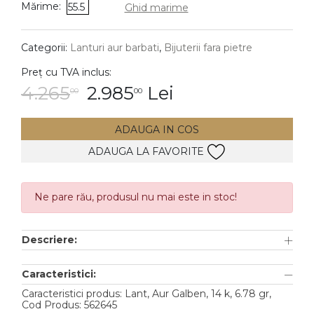
Mărime:
55.5
Ghid marime
DIAMANTE
Vezi toate
Categorii:
Lanturi aur barbati
,
Bijuterii fara pietre
Inele
Preț cu TVA inclus:
Cercei
4.265
2.985
Lei
00
00
Bratari
ADAUGA IN COS
Coliere
ADAUGA LA FAVORITE
Lanturi
Pandantive
Accesorii
Ne pare rău, produsul nu mai este in stoc!
TIP METAL
Descriere:
Aur galben
Caracteristici:
Aur alb
Caracteristici produs: Lant, Aur Galben, 14 k, 6.78 gr,
Cod Produs: 562645
Aur roz