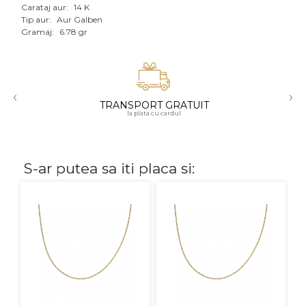
Carataj aur:
14 K
Aur mixt
Tip aur:
Aur Galben
Gramaj:
6.78 gr
CARATAJ
14K
‹
›
18K
TRANSPORT GRATUIT
la plata cu cardul
22K
PIATRA
S-ar putea sa iti placa si:
Fara pietre
Cu pietre
Diamante