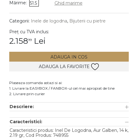
Mărime:
51.5
Ghid marime
DIAMANTE
Vezi toate
Categorii:
Inele de logodna
,
Bijuterii cu pietre
Inele
Preț cu TVA inclus:
Cercei
2.158
Lei
99
Bratari
ADAUGA IN COS
Coliere
ADAUGA LA FAVORITE
Lanturi
Pandantive
Plaseaza comanda astazi si ai:
Accesorii
1. Livrare la EASYBOX / FANBOX-ul cel mai apropiat de tine
2. Livrare prin curier
TIP METAL
Descriere:
Aur galben
Caracteristici:
Aur alb
Caracteristici produs: Inel De Logodna, Aur Galben, 14 k,
Aur roz
2.19 gr, Cod Produs: 748955