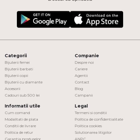
Categorii
Companie
Bijuterii femei
Despre noi
Bijuterii barbati
Cariere
Bijuterii copii
Agentii
Bijuterii cu diamante
Contact
Accesorii
Blog
Cadouri sub 500 lei
Campanii
Informatii utile
Legal
Cum comand
Termeni si conditii
Modalitati de plata
Politica de confidentialitate
Conditii de livrare
Politica cookies
Politica de retur
Solutionarea litigiilor
Garantia produselor
ANPC