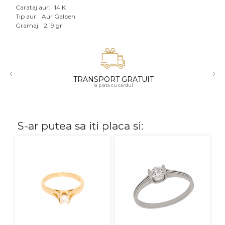
Carataj aur:
14 K
Aur mixt
Tip aur:
Aur Galben
Gramaj:
2.19 gr
CARATAJ
14K
‹
›
18K
TRANSPORT GRATUIT
la plata cu cardul
22K
PIATRA
S-ar putea sa iti placa si:
Fara pietre
Cu pietre
Diamante