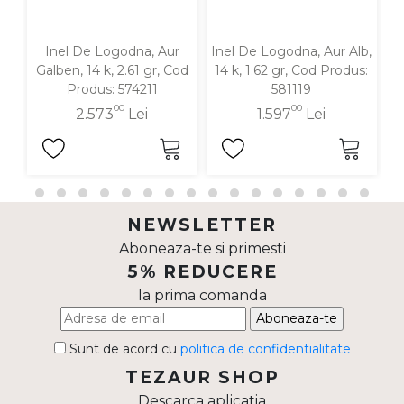
Inel De Logodna, Aur
Inel De Logodna, Aur Alb,
Galben, 14 k, 2.61 gr, Cod
14 k, 1.62 gr, Cod Produs:
G
Produs: 574211
581119
00
00
2.573
Lei
1.597
Lei
NEWSLETTER
Aboneaza-te si primesti
5% REDUCERE
la prima comanda
Aboneaza-te
Sunt de acord cu
politica de confidentialitate
TEZAUR SHOP
Descarca aplicatia