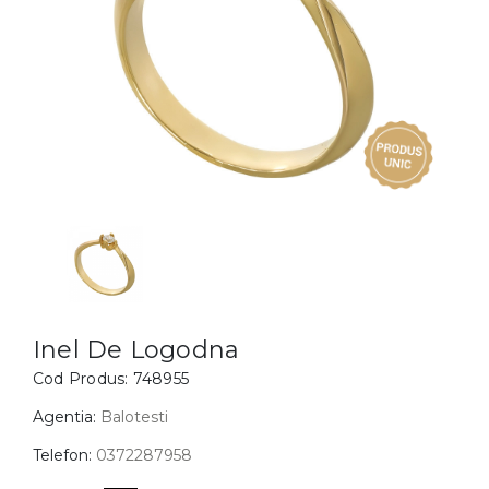
Inele
PIAT
Bratari
Cu 
Coliere
Dia
Lanturi
Pandantive
Accesorii
BIJUTERII COPII
Vezi toate
Inele
Cercei
Inel De Logodna
Cod Produs:
748955
Bratari
Coliere
Agentia:
Balotesti
Lanturi
Telefon:
0372287958
Pandantive