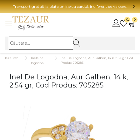
X
Transport gratuit la plata online cu cardul, indiferent de valoare.
BIJUTERII
0
0
Vezi toate bijuteriile
Vezi 
BIJUTERII FEMEI
Vezi toate
TIP 
Tezaurshop.ro
Inele de
Inel De Logodna, Aur Galben, 14 k, 2.54 gr, Cod
Inele
Aur
Produs: 705285
logodna
Cercei
Aur
Inel De Logodna, Aur Galben, 14 k,
Bratari
Aur
2.54 gr, Cod Produs: 705285
Coliere
Aur
Lanturi
CAR
Pandantive
14K
Accesorii
18K
BIJUTERII BARBATI
Vezi toate
22K