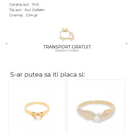
Carataj aur:
14 K
Aur mixt
Tip aur:
Aur Galben
Gramaj:
2.54 gr
CARATAJ
14K
‹
›
18K
TRANSPORT GRATUIT
la plata cu cardul
22K
PIATRA
S-ar putea sa iti placa si:
Fara pietre
Cu pietre
Diamante