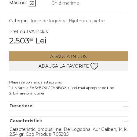
Mărime:
55
Ghid marime
DIAMANTE
Vezi toate
Categorii:
Inele de logodna
,
Bijuterii cu pietre
Inele
Preț cu TVA inclus:
Cercei
2.503
Lei
99
Bratari
ADAUGA IN COS
Coliere
ADAUGA LA FAVORITE
Lanturi
Pandantive
Plaseaza comanda astazi si ai:
Accesorii
1. Livrare la EASYBOX / FANBOX-ul cel mai apropiat de tine
2. Livrare prin curier
TIP METAL
Descriere:
Aur galben
Caracteristici:
Aur alb
Caracteristici produs: Inel De Logodna, Aur Galben, 14 k,
Aur roz
2.54 gr, Cod Produs: 705285