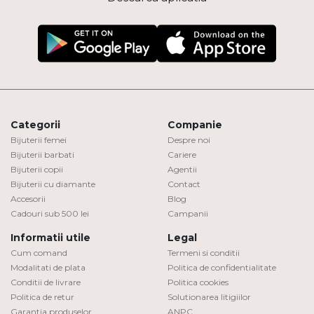
Categorii
Companie
Bijuterii femei
Despre noi
Bijuterii barbati
Cariere
Bijuterii copii
Agentii
Bijuterii cu diamante
Contact
Accesorii
Blog
Cadouri sub 500 lei
Campanii
Informatii utile
Legal
Cum comand
Termeni si conditii
Modalitati de plata
Politica de confidentialitate
Conditii de livrare
Politica cookies
Politica de retur
Solutionarea litigiilor
Garantia produselor
ANPC