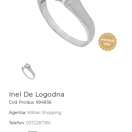
Inele
PIAT
Bratari
Cu 
Coliere
Dia
Lanturi
Pandantive
Accesorii
BIJUTERII COPII
Vezi toate
Inele
Cercei
Inel De Logodna
Cod Produs:
694856
Bratari
Coliere
Agentia:
Militari Shopping
Lanturi
Telefon:
0372287951
Pandantive