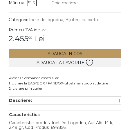
Mărime:
51.5
Ghid marime
DIAMANTE
Vezi toate
Categorii:
Inele de logodna
,
Bijuterii cu pietre
Inele
Preț cu TVA inclus:
Cercei
2.455
Lei
00
Bratari
ADAUGA IN COS
Coliere
ADAUGA LA FAVORITE
Lanturi
Pandantive
Plaseaza comanda astazi si ai:
Accesorii
1. Livrare la EASYBOX / FANBOX-ul cel mai apropiat de tine
2. Livrare prin curier
TIP METAL
Descriere:
Aur galben
Caracteristici:
Aur alb
Caracteristici produs: Inel De Logodna, Aur Alb, 14 k,
Aur roz
2.49 gr, Cod Produs: 694856