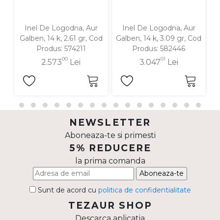
Inel De Logodna, Aur
Inel De Logodna, Aur
Galben, 14 k, 2.61 gr, Cod
Galben, 14 k, 3.09 gr, Cod
G
Produs: 574211
Produs: 582446
00
01
2.573
Lei
3.047
Lei
NEWSLETTER
Aboneaza-te si primesti
5% REDUCERE
la prima comanda
Aboneaza-te
Sunt de acord cu
politica de confidentialitate
TEZAUR SHOP
Descarca aplicatia