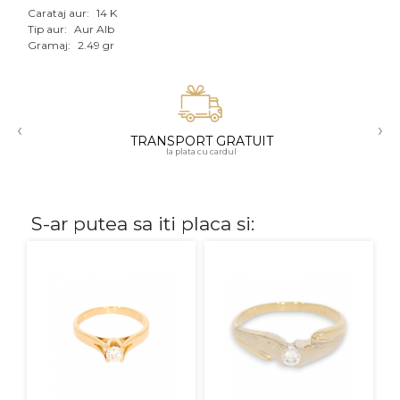
Carataj aur:
14 K
Aur mixt
Tip aur:
Aur Alb
Gramaj:
2.49 gr
CARATAJ
14K
‹
›
18K
TRANSPORT GRATUIT
la plata cu cardul
22K
PIATRA
S-ar putea sa iti placa si:
Fara pietre
Cu pietre
Diamante