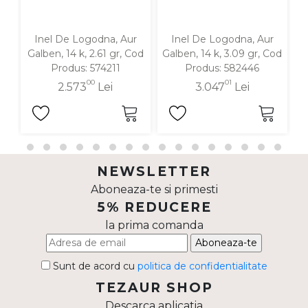
Inel De Logodna, Aur
Inel De Logodna, Aur
Galben, 14 k, 2.61 gr, Cod
Galben, 14 k, 3.09 gr, Cod
G
Produs: 574211
Produs: 582446
00
01
2.573
Lei
3.047
Lei
NEWSLETTER
Aboneaza-te si primesti
5% REDUCERE
la prima comanda
Aboneaza-te
Sunt de acord cu
politica de confidentialitate
TEZAUR SHOP
Descarca aplicatia