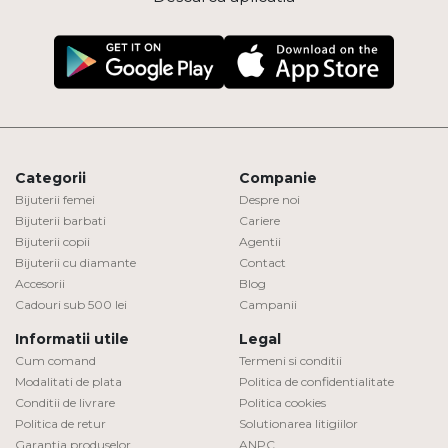
Categorii
Companie
Bijuterii femei
Despre noi
Bijuterii barbati
Cariere
Bijuterii copii
Agentii
Bijuterii cu diamante
Contact
Accesorii
Blog
Cadouri sub 500 lei
Campanii
Informatii utile
Legal
Cum comand
Termeni si conditii
Modalitati de plata
Politica de confidentialitate
Conditii de livrare
Politica cookies
Politica de retur
Solutionarea litigiilor
Garantia produselor
ANPC