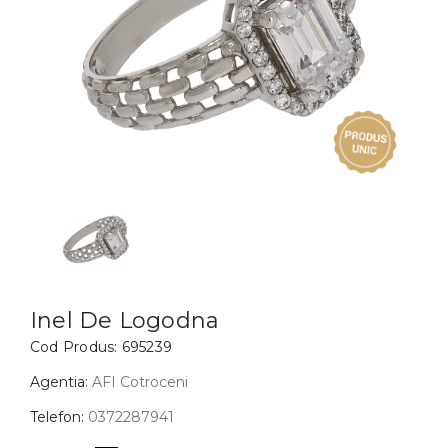
Inele
PIAT
Bratari
Cu 
Coliere
Dia
Lanturi
Pandantive
Accesorii
BIJUTERII COPII
Vezi toate
Inele
Cercei
Inel De Logodna
Cod Produs:
695239
Bratari
Coliere
Agentia:
AFI Cotroceni
Lanturi
Telefon:
0372287941
Pandantive