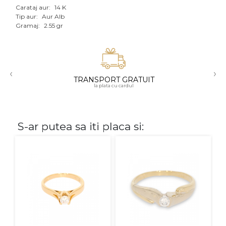
Carataj aur:
14 K
Aur mixt
Tip aur:
Aur Alb
Gramaj:
2.55 gr
CARATAJ
14K
‹
›
18K
TRANSPORT GRATUIT
la plata cu cardul
22K
PIATRA
S-ar putea sa iti placa si:
Fara pietre
Cu pietre
Diamante