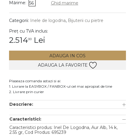
Mărime:
56
Ghid marime
DIAMANTE
Vezi toate
Categorii:
Inele de logodna
,
Bijuterii cu pietre
Inele
Preț cu TVA inclus:
Cercei
2.514
Lei
00
Bratari
ADAUGA IN COS
Coliere
ADAUGA LA FAVORITE
Lanturi
Pandantive
Plaseaza comanda astazi si ai:
Accesorii
1. Livrare la EASYBOX / FANBOX-ul cel mai apropiat de tine
2. Livrare prin curier
TIP METAL
Descriere:
Aur galben
Caracteristici:
Aur alb
Caracteristici produs: Inel De Logodna, Aur Alb, 14 k,
Aur roz
2.55 gr, Cod Produs: 695239