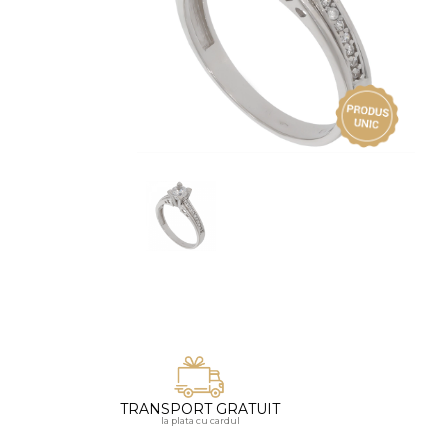
Vezi toate bijuteriile pentru femei
Inele
PIAT
Bratari
Cu 
Coliere
Dia
Lanturi
Pandantive
Accesorii
BIJUTERII COPII
Vezi toate
Inele
Cercei
Bratari
Coliere
TRANSPORT GRATUIT
Lanturi
la plata cu cardul
Pandantive