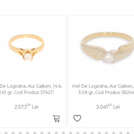
 De Logodna, Aur Galben, 14 k,
Inel De Logodna, Aur Galben, 
2.61 gr, Cod Produs: 574211
3.09 gr, Cod Produs: 5824
00
01
2.573
Lei
3.047
Lei