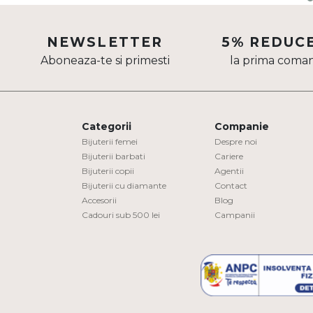
Aur mixt
NEWSLETTER
5% REDUC
CARATAJ
Aboneaza-te si primesti
la prima coma
14K
18K
22K
Categorii
Companie
Bijuterii femei
Despre noi
Bijuterii barbati
Cariere
PIATRA
Bijuterii copii
Agentii
Bijuterii cu diamante
Contact
Fara pietre
Accesorii
Blog
Cu pietre
Cadouri sub 500 lei
Campanii
Diamante