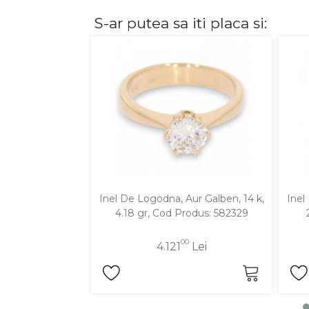
S-ar putea sa iti placa si:
DIAMANTE
Vezi toate
Inele
Cercei
Bratari
Coliere
Lanturi
Pandantive
Accesorii
Inel De Logodna, Aur Galben, 14 k,
Inel
4.18 gr, Cod Produs: 582329
TIP METAL
00
4.121
Lei
Aur galben
Aur alb
Aur roz