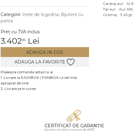
Carataj aur:
14 K
Vezi toate bijuteriile c
Tip aur:
Aur Alb
RA
Categorii:
Inele de logodna
,
Bijuterii cu
Gramaj:
3.45 gr
pietre
pietre
Preț cu TVA inclus:
mante
3.402
Lei
00
ADAUGA IN COS
ADAUGA LA FAVORITE
Plaseaza comanda astazi si ai:
1. Livrare la EASYBOX / FANBOX-ul cel mai
apropiat de tine
2. Livrare prin curier
CERTIFICAT DE GARANȚIE
bijuterii avizate și marcate de ANPC