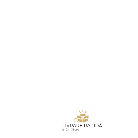
u diamante
LIVRARE RAPIDĂ
in 24-48 ore