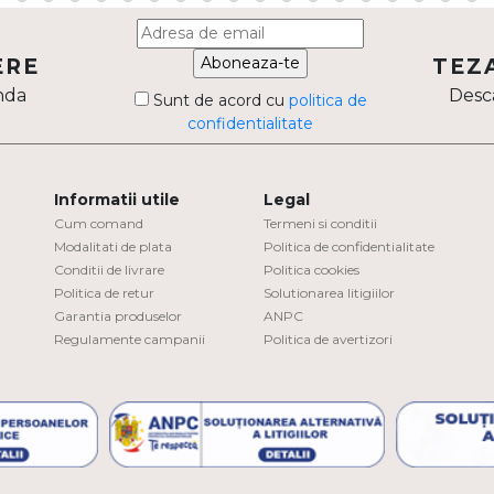
Aboneaza-te
ERE
TEZ
nda
Desca
Sunt de acord cu
politica de
confidentialitate
Informatii utile
Legal
Cum comand
Termeni si conditii
Modalitati de plata
Politica de confidentialitate
Conditii de livrare
Politica cookies
Politica de retur
Solutionarea litigiilor
Garantia produselor
ANPC
Regulamente campanii
Politica de avertizori