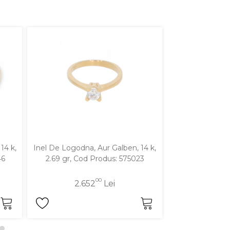
14 k,
Inel De Logodna, Aur Galben, 14 k,
Inel De Logodna,
46
2.69 gr, Cod Produs: 575023
gr, Cod P
00
2.652
Lei
2.4