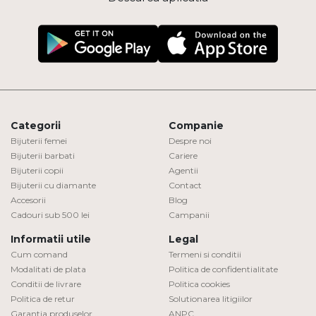
Categorii
Companie
Bijuterii femei
Despre noi
Bijuterii barbati
Cariere
Bijuterii copii
Agentii
Bijuterii cu diamante
Contact
Accesorii
Blog
Cadouri sub 500 lei
Campanii
Informatii utile
Legal
Cum comand
Termeni si conditii
Modalitati de plata
Politica de confidentialitate
Conditii de livrare
Politica cookies
Politica de retur
Solutionarea litigiilor
Garantia produselor
ANPC