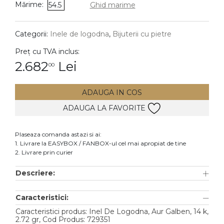
Mărime:
54.5
Ghid marime
DIAMANTE
Vezi toate
Categorii:
Inele de logodna
,
Bijuterii cu pietre
Inele
Preț cu TVA inclus:
Cercei
2.682
Lei
00
Bratari
ADAUGA IN COS
Coliere
ADAUGA LA FAVORITE
Lanturi
Pandantive
Plaseaza comanda astazi si ai:
Accesorii
1. Livrare la EASYBOX / FANBOX-ul cel mai apropiat de tine
2. Livrare prin curier
TIP METAL
Descriere:
Aur galben
Caracteristici:
Aur alb
Caracteristici produs: Inel De Logodna, Aur Galben, 14 k,
Aur roz
2.72 gr, Cod Produs: 729351