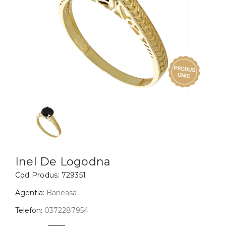
Inele
PIAT
Bratari
Cu 
Coliere
Dia
Lanturi
Pandantive
Accesorii
BIJUTERII COPII
Vezi toate
Inele
Cercei
Inel De Logodna
Cod Produs:
729351
Bratari
Coliere
Agentia:
Baneasa
Lanturi
Telefon:
0372287954
Pandantive