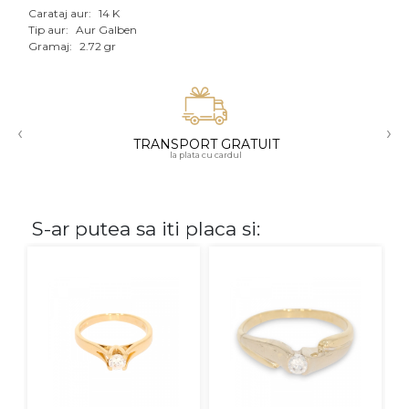
Carataj aur:
14 K
Aur mixt
Tip aur:
Aur Galben
Gramaj:
2.72 gr
CARATAJ
14K
‹
›
18K
TRANSPORT GRATUIT
la plata cu cardul
22K
PIATRA
S-ar putea sa iti placa si:
Fara pietre
Cu pietre
Diamante