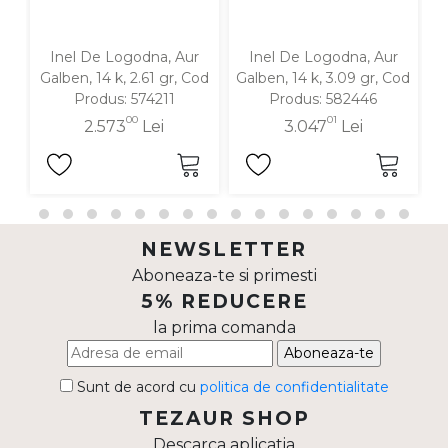
Inel De Logodna, Aur
Inel De Logodna, Aur
Galben, 14 k, 2.61 gr, Cod
Galben, 14 k, 3.09 gr, Cod
G
Produs: 574211
Produs: 582446
00
01
2.573
Lei
3.047
Lei
NEWSLETTER
Aboneaza-te si primesti
5% REDUCERE
la prima comanda
Aboneaza-te
Sunt de acord cu
politica de confidentialitate
TEZAUR SHOP
Descarca aplicatia