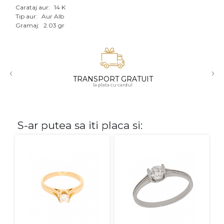
Carataj aur:
14 K
Aur mixt
Tip aur:
Aur Alb
Gramaj:
2.03 gr
CARATAJ
14K
‹
›
18K
TRANSPORT GRATUIT
la plata cu cardul
22K
PIATRA
S-ar putea sa iti placa si:
Fara pietre
Cu pietre
Diamante