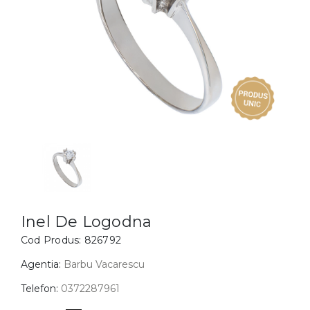
Inele
PIAT
Bratari
Cu 
Coliere
Dia
Lanturi
Pandantive
Accesorii
BIJUTERII COPII
Vezi toate
Inele
Cercei
Inel De Logodna
Cod Produs:
826792
Bratari
Coliere
Agentia:
Barbu Vacarescu
Lanturi
Telefon:
0372287961
Pandantive