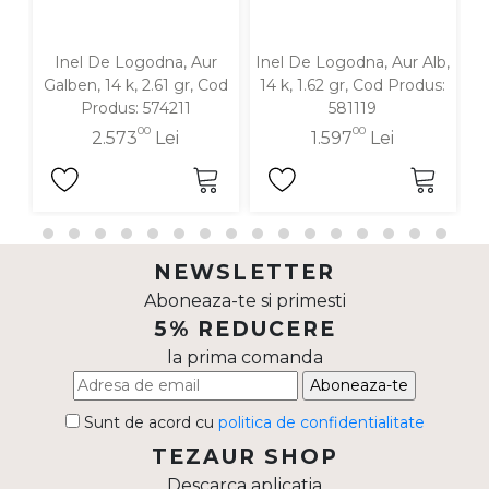
Inel De Logodna, Aur
Inel De Logodna, Aur Alb,
In
Galben, 14 k, 2.61 gr, Cod
14 k, 1.62 gr, Cod Produs:
1
Produs: 574211
581119
00
00
2.573
Lei
1.597
Lei
NEWSLETTER
Aboneaza-te si primesti
5% REDUCERE
la prima comanda
Aboneaza-te
Sunt de acord cu
politica de confidentialitate
TEZAUR SHOP
Descarca aplicatia