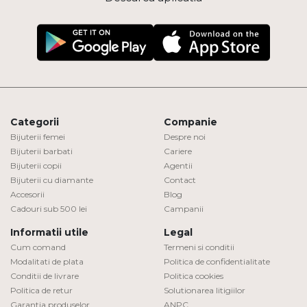
Categorii
Companie
Bijuterii femei
Despre noi
Bijuterii barbati
Cariere
Bijuterii copii
Agentii
Bijuterii cu diamante
Contact
Accesorii
Blog
Cadouri sub 500 lei
Campanii
Informatii utile
Legal
Cum comand
Termeni si conditii
Modalitati de plata
Politica de confidentialitate
Conditii de livrare
Politica cookies
Politica de retur
Solutionarea litigiilor
Garantia produselor
ANPC