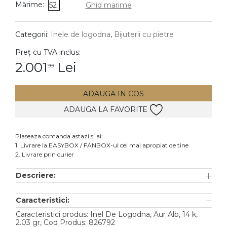
Mărime:
52
Ghid marime
DIAMANTE
Vezi toate
Categorii:
Inele de logodna
,
Bijuterii cu pietre
Inele
Preț cu TVA inclus:
Cercei
2.001
Lei
99
Bratari
ADAUGA IN COS
Coliere
ADAUGA LA FAVORITE
Lanturi
Pandantive
Plaseaza comanda astazi si ai:
Accesorii
1. Livrare la EASYBOX / FANBOX-ul cel mai apropiat de tine
2. Livrare prin curier
TIP METAL
Descriere:
Aur galben
Caracteristici:
Aur alb
Caracteristici produs: Inel De Logodna, Aur Alb, 14 k,
Aur roz
2.03 gr, Cod Produs: 826792