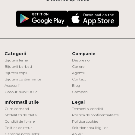
Categorii
Companie
Bijuterii femei
Despre noi
Bijuterii barbati
Cariere
Bijuterii copii
Agentii
Bijuterii cu diamante
Contact
Accesorii
Blog
Cadouri sub 500 lei
Campanii
Informatii utile
Legal
Cum comand
Termeni si conditii
Modalitati de plata
Politica de confidentialitate
Conditii de livrare
Politica cookies
Politica de retur
Solutionarea litigiilor
Garantia produselor
ANPC