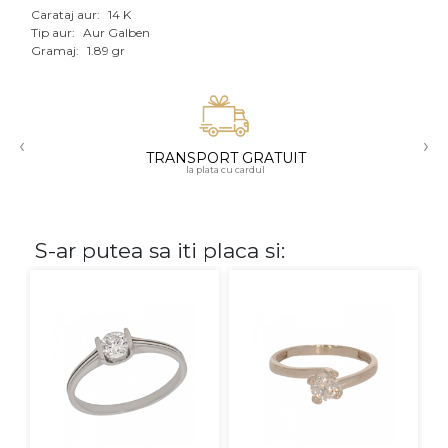
Carataj aur:
14 K
Aur mixt
Tip aur:
Aur Galben
Gramaj:
1.89 gr
CARATAJ
14K
‹
›
18K
TRANSPORT GRATUIT
la plata cu cardul
22K
PIATRA
S-ar putea sa iti placa si:
Fara pietre
Cu pietre
Diamante