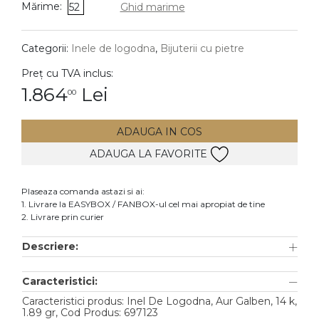
Mărime:
52
Ghid marime
DIAMANTE
Vezi toate
Categorii:
Inele de logodna
,
Bijuterii cu pietre
Inele
Preț cu TVA inclus:
Cercei
1.864
Lei
00
Bratari
ADAUGA IN COS
Coliere
ADAUGA LA FAVORITE
Lanturi
Pandantive
Plaseaza comanda astazi si ai:
Accesorii
1. Livrare la EASYBOX / FANBOX-ul cel mai apropiat de tine
2. Livrare prin curier
TIP METAL
Descriere:
Aur galben
Caracteristici:
Aur alb
Caracteristici produs: Inel De Logodna, Aur Galben, 14 k,
Aur roz
1.89 gr, Cod Produs: 697123