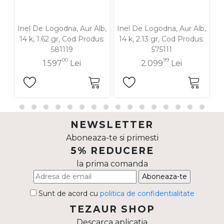
Inel De Logodna, Aur Alb,
Inel De Logodna, Aur Alb,
In
14 k, 1.62 gr, Cod Produs:
14 k, 2.13 gr, Cod Produs:
1
581119
575111
00
99
1.597
Lei
2.099
Lei
NEWSLETTER
Aboneaza-te si primesti
5% REDUCERE
la prima comanda
Aboneaza-te
Sunt de acord cu
politica de confidentialitate
TEZAUR SHOP
Descarca aplicatia