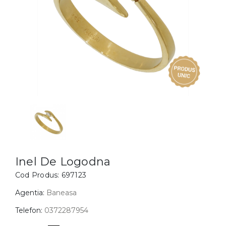
Inele
PIAT
Bratari
Cu 
Coliere
Dia
Lanturi
Pandantive
Accesorii
BIJUTERII COPII
Vezi toate
Inele
Cercei
Inel De Logodna
Cod Produs:
697123
Bratari
Coliere
Agentia:
Baneasa
Lanturi
Telefon:
0372287954
Pandantive